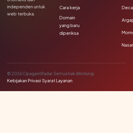
independen untuk
Cara kerja
Deca
web terbuka.
Domain
Arga
yang baru
Mom
diperiksa
Nasar
© 2026 CipagantRadar. Semua hak dilindungi.
Kebijakan Privasi
·
Syarat Layanan