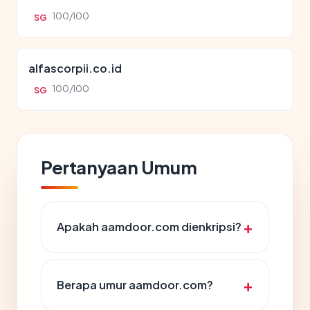
100/100
SG
alfascorpii.co.id
100/100
SG
Pertanyaan Umum
Apakah aamdoor.com dienkripsi?
Berapa umur aamdoor.com?