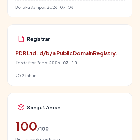
Berlaku Sampai:
2026-07-08
Registrar
PDR Ltd. d/b/a PublicDomainRegistry.
Terdaftar Pada:
2006-03-10
20.2 tahun
Sangat Aman
100
/100
Ringkasan keputusan