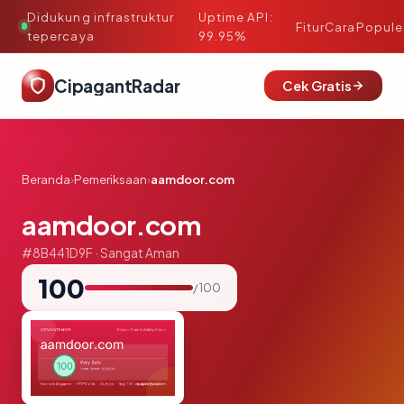
Didukung infrastruktur
Uptime API:
·
Fitur
Cara
Popule
tepercaya
99.95%
CipagantRadar
Cek Gratis
Beranda
›
Pemeriksaan
›
aamdoor.com
aamdoor.com
#8B441D9F · Sangat Aman
100
/ 100