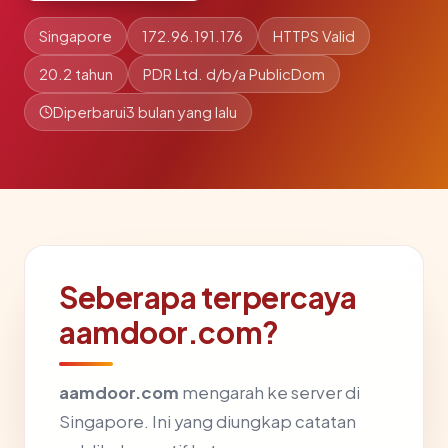
Singapore
172.96.191.176
HTTPS Valid
20.2 tahun
PDR Ltd. d/b/a PublicDom
Diperbarui
3 bulan yang lalu
Seberapa terpercaya
aamdoor.com?
aamdoor.com
mengarah ke server di
Singapore. Ini yang diungkap catatan