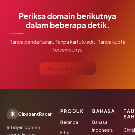
Periksa domain berikutnya
dalam beberapa detik.
Tanpa pendaftaran. Tanpa kartu kredit. Tanpa kuota
tersembunyi.
Mulai cek gratis →
PRODUK
BAHASA
TAU
CipagantRadar
SAH
Beranda
Bahasa
Intelijen domain
Indonesia
Chris
Fitur
otomatis dan