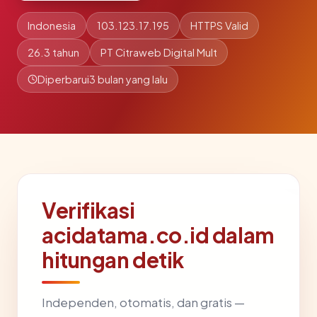
Indonesia
103.123.17.195
HTTPS Valid
26.3 tahun
PT Citraweb Digital Mult
Diperbarui
3 bulan yang lalu
Verifikasi
acidatama.co.id dalam
hitungan detik
Independen, otomatis, dan gratis —