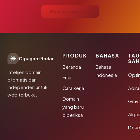
Mulai cek gratis →
PRODUK
BAHASA
TAU
CipagantRadar
SAH
Beranda
Bahasa
Intelijen domain
Indonesia
Opti
Fitur
otomatis dan
independen untuk
Cara kerja
Adir
web terbuka.
Domain
Gmva
yang baru
Algas
diperiksa
Deko