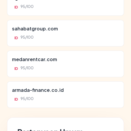
95/100
ID
sahabatgroup.com
95/100
ID
medanrentcar.com
95/100
ID
armada-finance.co.id
95/100
ID