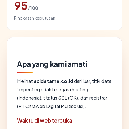
95
/100
Ringkasan keputusan
Apa yang kami amati
Melihat
acidatama.co.id
dari luar, titik data
terpenting adalah negara hosting
(Indonesia), status SSL (OK), dan registrar
(PT Citraweb Digital Multisolusi).
Waktu di web terbuka