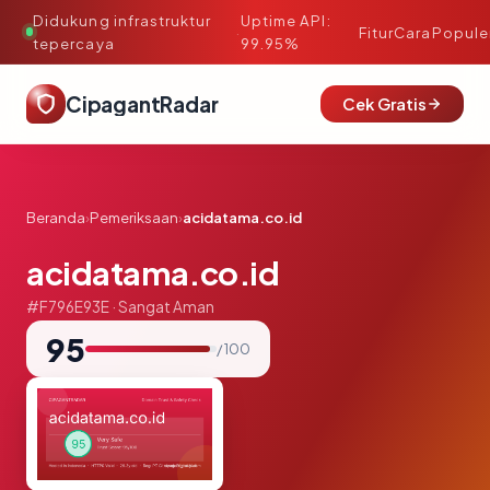
Didukung infrastruktur
Uptime API:
·
Fitur
Cara
Popule
tepercaya
99.95%
CipagantRadar
Cek Gratis
Beranda
›
Pemeriksaan
›
acidatama.co.id
acidatama.co.id
#F796E93E · Sangat Aman
95
/ 100