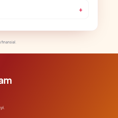
 finansial.
lam
yi.