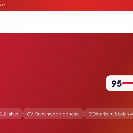
95%
95
0.2 tahun
CV. Rumahweb Indonesia
Diperbarui
3 bulan y