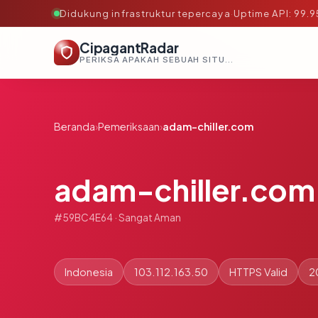
Didukung infrastruktur tepercaya
·
Uptime API: 99.
CipagantRadar
PERIKSA APAKAH SEBUAH SITUS AMAN, TEPERCAYA, DAN TERVERIFIKASI DALAM HITUNGAN DETIK.
Beranda
›
Pemeriksaan
›
adam-chiller.com
adam-chiller.com
#59BC4E64 · Sangat Aman
Indonesia
103.112.163.50
HTTPS Valid
2