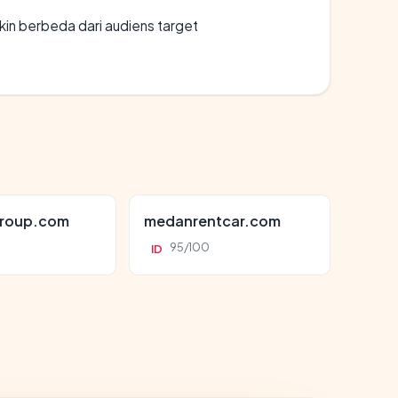
gkin berbeda dari audiens target
roup.com
medanrentcar.com
95/100
ID