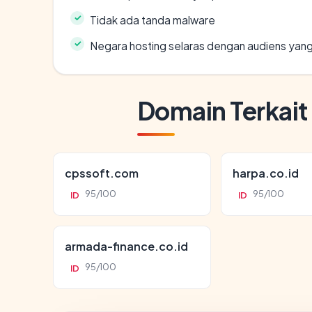
Tidak ada tanda malware
Negara hosting selaras dengan audiens yan
Domain Terkait
cpssoft.com
harpa.co.id
95/100
95/100
ID
ID
armada-finance.co.id
95/100
ID