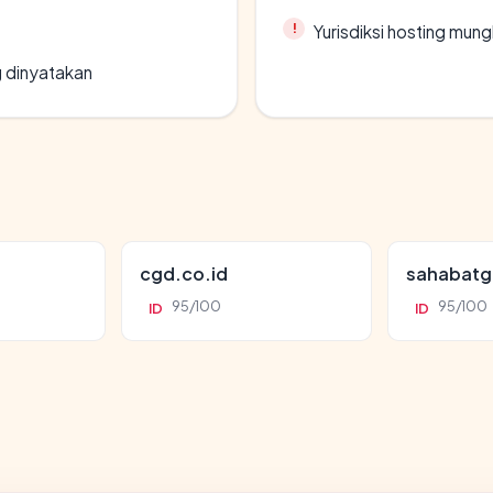
Yurisdiksi hosting mun
g dinyatakan
cgd.co.id
sahabatg
95/100
95/100
ID
ID