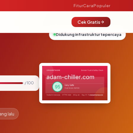
Fitur
Cara
Populer
Cek Gratis
Didukung infrastruktur tepercaya
/ 100
ang lalu