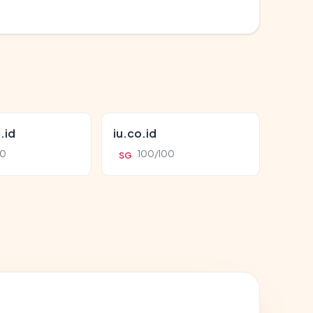
.id
iu.co.id
00
100/100
SG