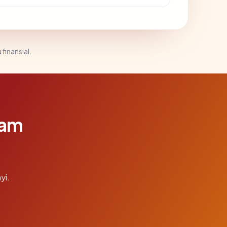
 finansial.
lam
yi.