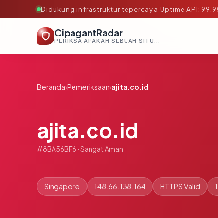
Didukung infrastruktur tepercaya
·
Uptime API: 99.
CipagantRadar
PERIKSA APAKAH SEBUAH SITUS AMAN, TEPERCAYA, DAN TERVERIFIKASI DALAM HITUNGAN DETIK.
Beranda
›
Pemeriksaan
›
ajita.co.id
ajita.co.id
#8BA56BF6 · Sangat Aman
Singapore
148.66.138.164
HTTPS Valid
1