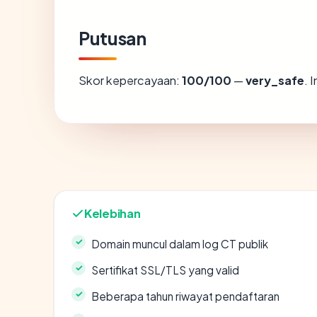
Putusan
Skor kepercayaan:
100/100
—
very_safe
. 
Kelebihan
Domain muncul dalam log CT publik
Sertifikat SSL/TLS yang valid
Beberapa tahun riwayat pendaftaran