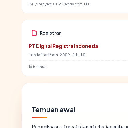
ISP / Penyedia:
GoDaddy.com, LLC
Registrar
PT Digital Registra Indonesia
Terdaftar Pada:
2009-11-10
16.5 tahun
Temuan awal
Pemeriksaan otomatis kami terhadap
ajita.