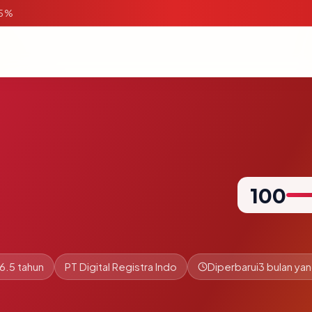
95%
100
6.5 tahun
PT Digital Registra Indo
Diperbarui
3 bulan yan