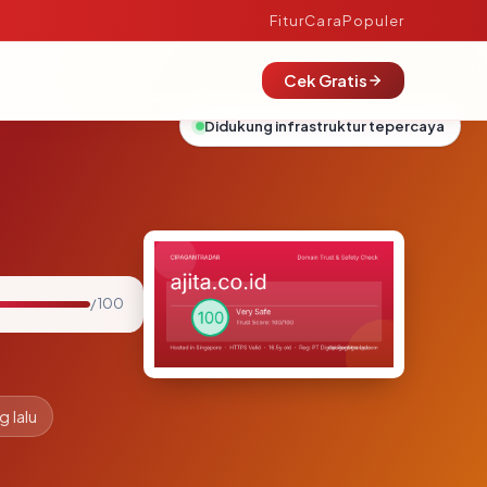
Fitur
Cara
Populer
Cek Gratis
Didukung infrastruktur tepercaya
/ 100
g lalu