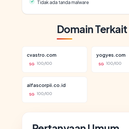
Tidak ada tanda malware
Domain Terkait
cvastro.com
yogyes.com
100/100
100/100
SG
SG
alfascorpii.co.id
100/100
SG
Pertanyaan Umum