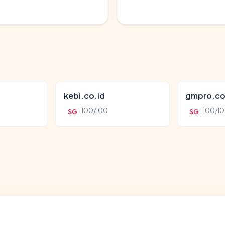
kebi.co.id
gmpro.co
100/100
100/1
SG
SG