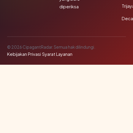
Trija
diperiksa
Deca
© 2026 CipagantRadar. Semua hak dilindungi.
Kebijakan Privasi
·
Syarat Layanan