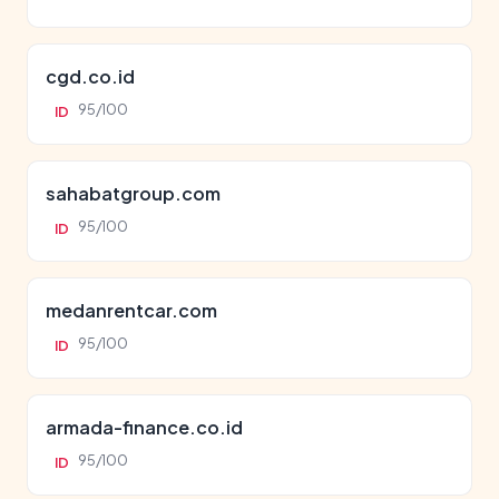
cgd.co.id
95/100
ID
sahabatgroup.com
95/100
ID
medanrentcar.com
95/100
ID
armada-finance.co.id
95/100
ID