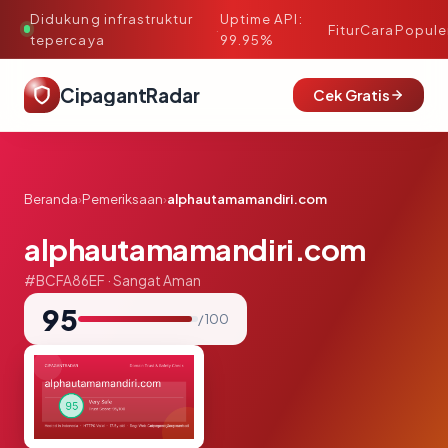
Didukung infrastruktur
Uptime API:
·
Fitur
Cara
Popule
tepercaya
99.95%
CipagantRadar
Cek Gratis
Beranda
›
Pemeriksaan
›
alphautamamandiri.com
alphautamamandiri.com
#BCFA86EF · Sangat Aman
95
/ 100