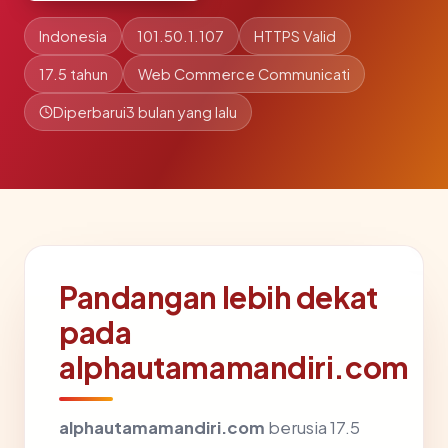
Indonesia
101.50.1.107
HTTPS Valid
17.5 tahun
Web Commerce Communicati
Diperbarui
3 bulan yang lalu
Pandangan lebih dekat
pada
alphautamamandiri.com
alphautamamandiri.com
berusia 17.5