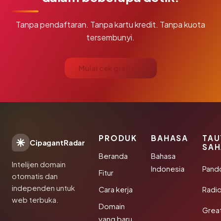
Tanpa pendaftaran. Tanpa kartu kredit. Tanpa kuota
tersembunyi.
Mulai cek gratis →
PRODUK
BAHASA
TAU
CipagantRadar
SAH
Beranda
Bahasa
Intelijen domain
Indonesia
Pand
Fitur
otomatis dan
independen untuk
Cara kerja
Radi
web terbuka.
Domain
Grea
yang baru