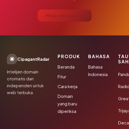
Mulai cek gratis →
PRODUK
BAHASA
TAU
CipagantRadar
SAH
Beranda
Bahasa
Intelijen domain
Indonesia
Pand
Fitur
otomatis dan
independen untuk
Cara kerja
Radi
web terbuka.
Domain
Grea
yang baru
Trija
diperiksa
Deca