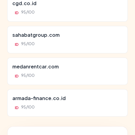
cgd.co.id
95/100
ID
sahabatgroup.com
95/100
ID
medanrentcar.com
95/100
ID
armada-finance.co.id
95/100
ID