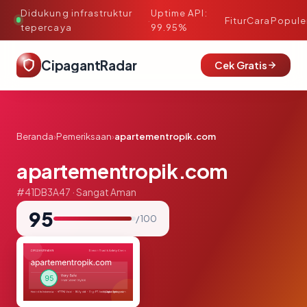
Didukung infrastruktur
Uptime API:
·
Fitur
Cara
Popule
tepercaya
99.95%
CipagantRadar
Cek Gratis
Beranda
›
Pemeriksaan
›
apartementropik.com
apartementropik.com
#41DB3A47 · Sangat Aman
95
/ 100