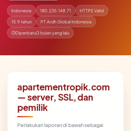
Indonesia
180.235.148.71
HTTPS Valid
15.9 tahun
PT Ardh Global Indonesia
Diperbarui
3 bulan yang lalu
apartementropik.com
— server, SSL, dan
pemilik
Perlakukan laporan di bawah sebagai