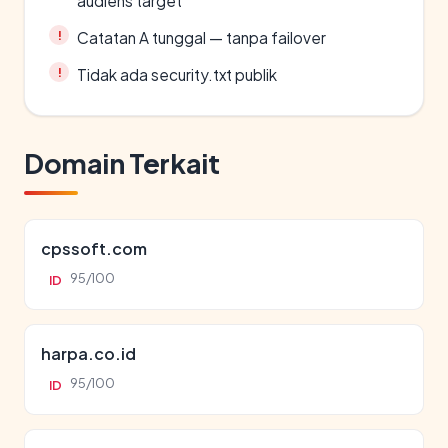
audiens target
Catatan A tunggal — tanpa failover
Tidak ada security.txt publik
Domain Terkait
cpssoft.com
95/100
ID
harpa.co.id
95/100
ID