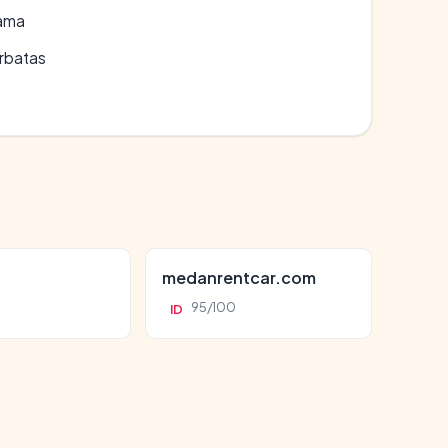
lama
erbatas
d
medanrentcar.com
95/100
ID