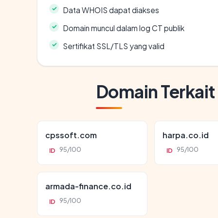
Data WHOIS dapat diakses
Domain muncul dalam log CT publik
Sertifikat SSL/TLS yang valid
Domain Terkait
cpssoft.com
harpa.co.id
95/100
95/100
ID
ID
armada-finance.co.id
95/100
ID