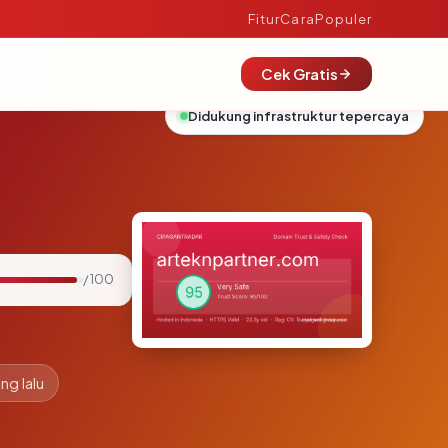
Fitur
Cara
Populer
Cek Gratis
Didukung infrastruktur tepercaya
/ 100
ng lalu