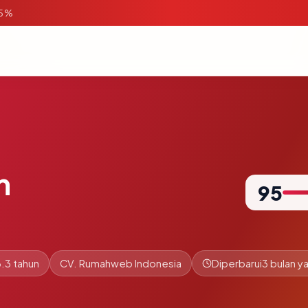
95%
m
95
.3 tahun
CV. Rumahweb Indonesia
Diperbarui
3 bulan ya