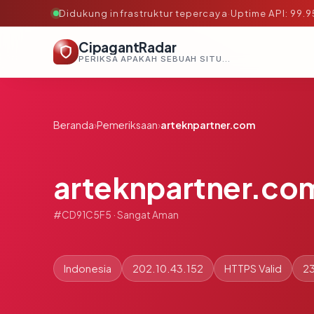
Didukung infrastruktur tepercaya
·
Uptime API: 99.
CipagantRadar
PERIKSA APAKAH SEBUAH SITUS AMAN, TEPERCAYA, DAN TERVERIFIKASI DALAM HITUNGAN DETIK.
Beranda
›
Pemeriksaan
›
arteknpartner.com
arteknpartner.co
#CD91C5F5 · Sangat Aman
Indonesia
202.10.43.152
HTTPS Valid
23