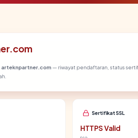
tner.com
k
arteknpartner.com
— riwayat pendaftaran, status sertif
ah.
Sertifikat SSL
HTTPS Valid