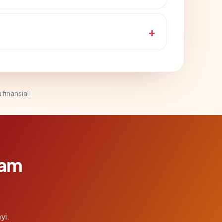
 finansial.
lam
yi.