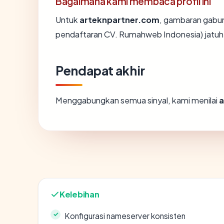
Bagaimana kami membaca profil ini
Untuk
arteknpartner.com
, gambaran gabun
pendaftaran CV. Rumahweb Indonesia) jatuh 
Pendapat akhir
Menggabungkan semua sinyal, kami menilai
a
Kelebihan
Konfigurasi nameserver konsisten