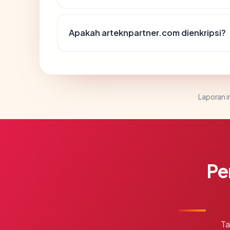
Apakah arteknpartner.com dienkripsi?
Laporan in
Pe
Ta