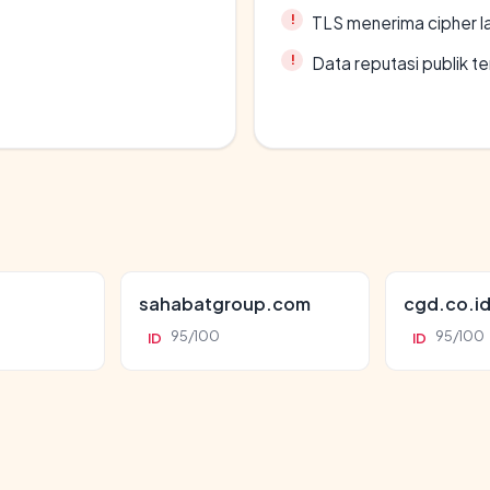
TLS menerima cipher 
Data reputasi publik t
sahabatgroup.com
cgd.co.i
95/100
95/100
ID
ID