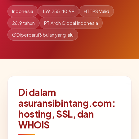
Indonesia
139.255.40.99
HTTPS Valid
26.9 tahun
PT Ardh Global Indonesia
Diperbarui
3 bulan yang lalu
Di dalam
asuransibintang.com:
hosting, SSL, dan
WHOIS