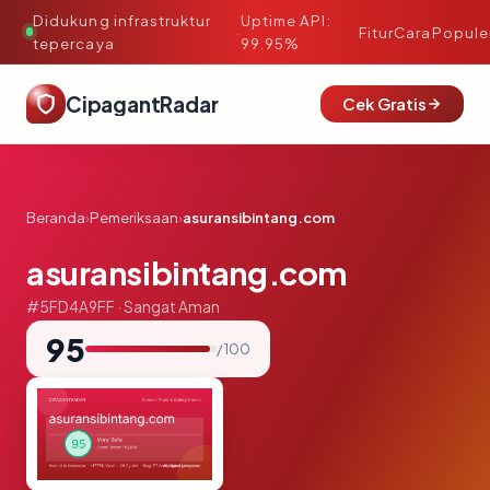
Didukung infrastruktur
Uptime API:
·
Fitur
Cara
Popule
tepercaya
99.95%
CipagantRadar
Cek Gratis
Beranda
›
Pemeriksaan
›
asuransibintang.com
asuransibintang.com
#5FD4A9FF · Sangat Aman
95
/ 100