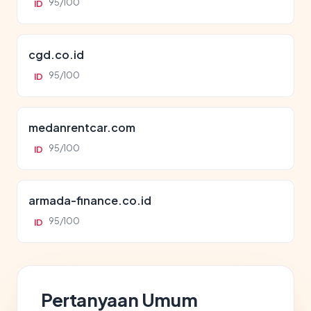
95/100
ID
cgd.co.id
95/100
ID
medanrentcar.com
95/100
ID
armada-finance.co.id
95/100
ID
Pertanyaan Umum