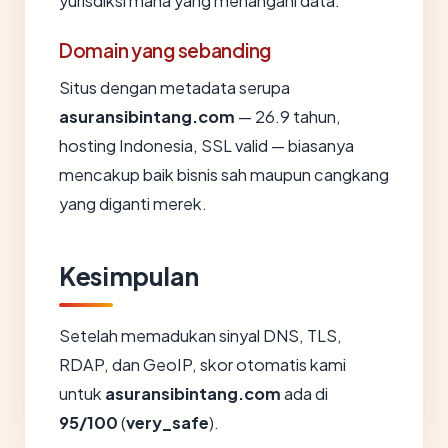
yurisdiksi mana yang menangani data.
Domain yang sebanding
Situs dengan metadata serupa
asuransibintang.com
— 26.9 tahun,
hosting Indonesia, SSL valid — biasanya
mencakup baik bisnis sah maupun cangkang
yang diganti merek.
Kesimpulan
Setelah memadukan sinyal DNS, TLS,
RDAP, dan GeoIP, skor otomatis kami
untuk
asuransibintang.com
ada di
95/100
(
very_safe
).