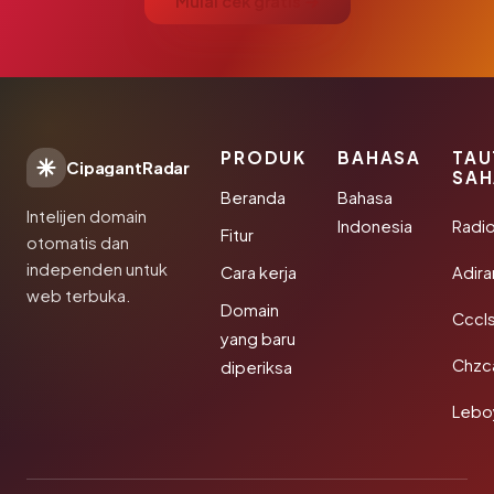
Mulai cek gratis →
PRODUK
BAHASA
TAU
CipagantRadar
SAH
Beranda
Bahasa
Intelijen domain
Indonesia
Radi
Fitur
otomatis dan
independen untuk
Cara kerja
Adir
web terbuka.
Domain
Cccls
yang baru
Chzc
diperiksa
Lebo