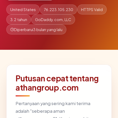
United States
76.223.105.230
HTTPS Valid
3.2 tahun
GoDaddy.com, LLC
Diperbarui
3 bulan yang lalu
Putusan cepat tentang
athangroup.com
Pertanyaan yang sering kami terima
adalah "seberapa aman