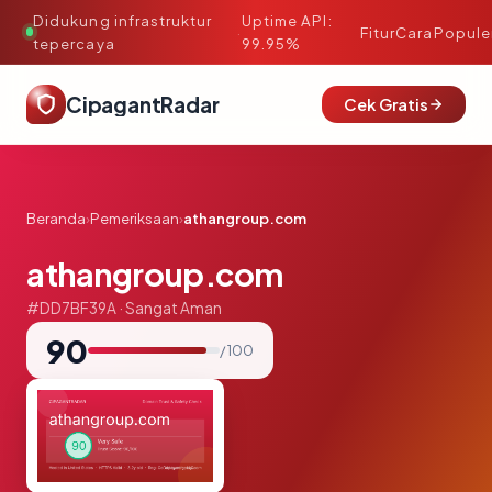
Didukung infrastruktur
Uptime API:
·
Fitur
Cara
Popule
tepercaya
99.95%
CipagantRadar
Cek Gratis
Beranda
›
Pemeriksaan
›
athangroup.com
athangroup.com
#DD7BF39A · Sangat Aman
90
/ 100