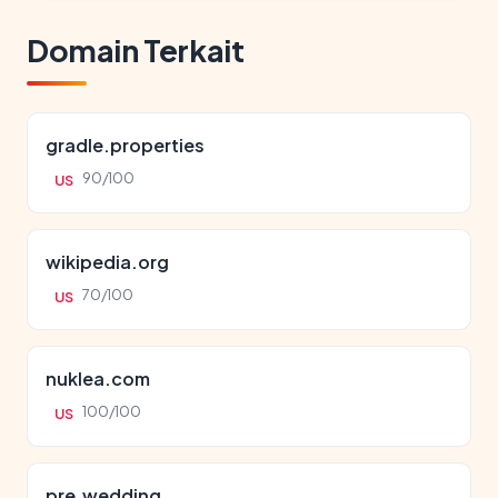
Domain Terkait
gradle.properties
90/100
US
wikipedia.org
70/100
US
nuklea.com
100/100
US
pre.wedding