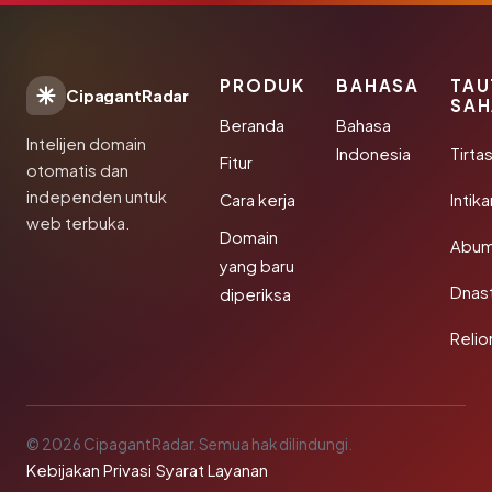
PRODUK
BAHASA
TAU
CipagantRadar
SAH
Beranda
Bahasa
Intelijen domain
Indonesia
Tirta
Fitur
otomatis dan
independen untuk
Cara kerja
Intik
web terbuka.
Domain
Abum
yang baru
Dnast
diperiksa
Reli
© 2026 CipagantRadar. Semua hak dilindungi.
Kebijakan Privasi
·
Syarat Layanan