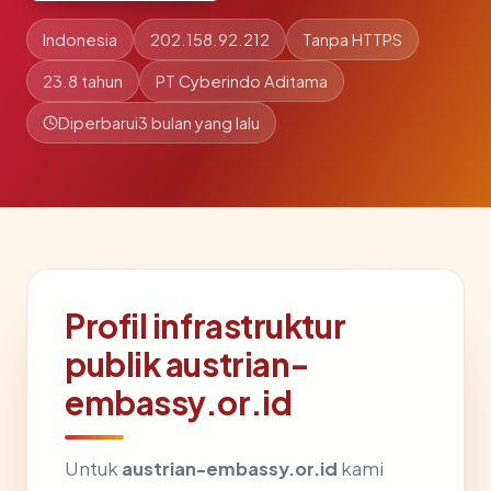
Indonesia
202.158.92.212
Tanpa HTTPS
23.8 tahun
PT Cyberindo Aditama
Diperbarui
3 bulan yang lalu
Profil infrastruktur
publik austrian-
embassy.or.id
Untuk
austrian-embassy.or.id
kami