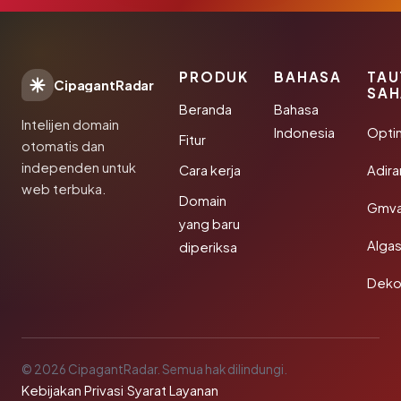
PRODUK
BAHASA
TAU
CipagantRadar
SAH
Beranda
Bahasa
Intelijen domain
Indonesia
Opti
Fitur
otomatis dan
independen untuk
Cara kerja
Adir
web terbuka.
Domain
Gmva
yang baru
Algas
diperiksa
Deko
© 2026 CipagantRadar. Semua hak dilindungi.
Kebijakan Privasi
·
Syarat Layanan