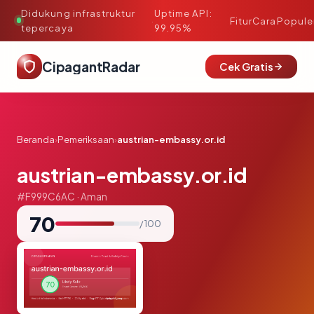
Didukung infrastruktur
Uptime API:
·
Fitur
Cara
Popule
tepercaya
99.95%
CipagantRadar
Cek Gratis
Beranda
›
Pemeriksaan
›
austrian-embassy.or.id
austrian-embassy.or.id
#F999C6AC · Aman
70
/ 100