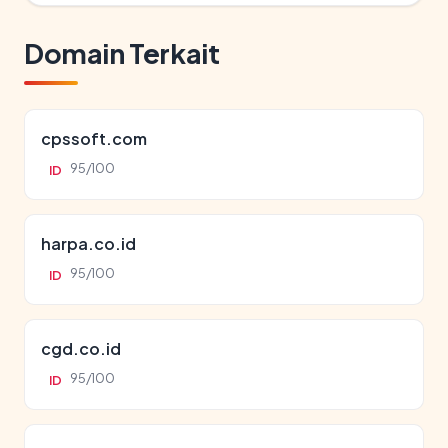
Domain Terkait
cpssoft.com
95/100
ID
harpa.co.id
95/100
ID
cgd.co.id
95/100
ID