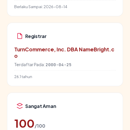
Berlaku Sampai:
2026-08-14
Registrar
TurnCommerce, Inc. DBA NameBright.c
o
Terdaftar Pada:
2000-04-25
26.1 tahun
Sangat Aman
100
/100