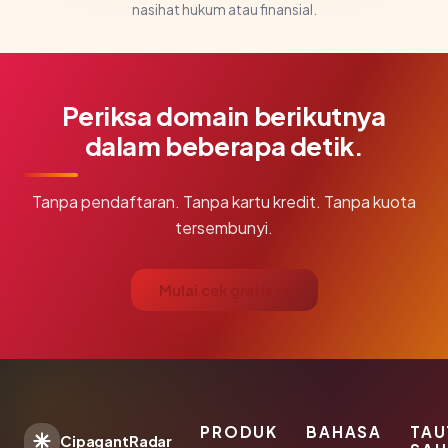
nasihat hukum atau finansial.
Periksa domain berikutnya
dalam beberapa detik.
Tanpa pendaftaran. Tanpa kartu kredit. Tanpa kuota
tersembunyi.
Mulai cek gratis →
PRODUK
BAHASA
TAU
CipagantRadar