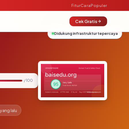
Fitur
Cara
Populer
Cek Gratis
Didukung infrastruktur tepercaya
/ 100
 yang lalu