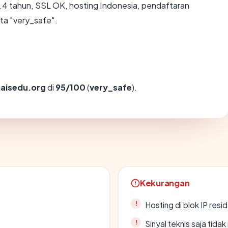
.4 tahun, SSL OK, hosting Indonesia, pendaftaran
ta "very_safe".
aisedu.org
di
95/100
(
very_safe
).
Kekurangan
Hosting di blok IP resi
Sinyal teknis saja tid