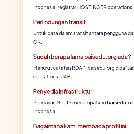
Indonesia, registrar HOSTINGER operations, U
Perlindungan transit
Untuk data dalam transit antara pengguna d
OK.
Sudah berapa lama baisedu.org ada?
Menurut catatan RDAP, baisedu.org didaftar
operations, UAB.
Penyedia infrastruktur
Pencarian GeoIP menempatkan
baisedu.or
Indonesia.
Bagaimana kami membaca profil ini