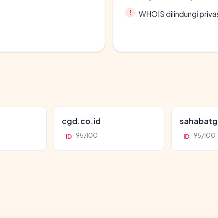
WHOIS dilindungi priva
cgd.co.id
sahabatg
95/100
95/100
ID
ID