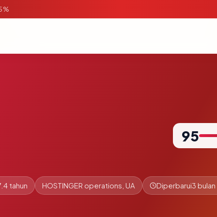
95%
95
.4 tahun
HOSTINGER operations, UA
Diperbarui
3 bulan