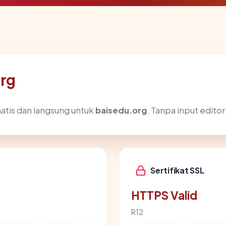
org
atis dan langsung untuk
baisedu.org
. Tanpa input editor
Sertifikat SSL
HTTPS Valid
R12