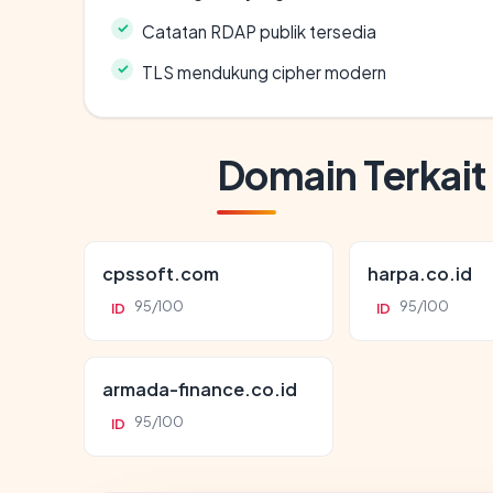
Catatan RDAP publik tersedia
TLS mendukung cipher modern
Domain Terkait
cpssoft.com
harpa.co.id
95/100
95/100
ID
ID
armada-finance.co.id
95/100
ID