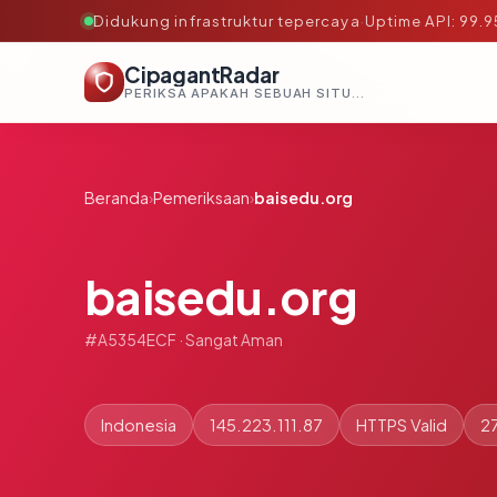
Didukung infrastruktur tepercaya
·
Uptime API: 99.
CipagantRadar
PERIKSA APAKAH SEBUAH SITUS AMAN, TEPERCAYA, DAN TERVERIFIKASI DALAM HITUNGAN DETIK.
Beranda
›
Pemeriksaan
›
baisedu.org
baisedu.org
#A5354ECF · Sangat Aman
Indonesia
145.223.111.87
HTTPS Valid
27