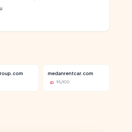
si
roup.com
medanrentcar.com
95/100
ID