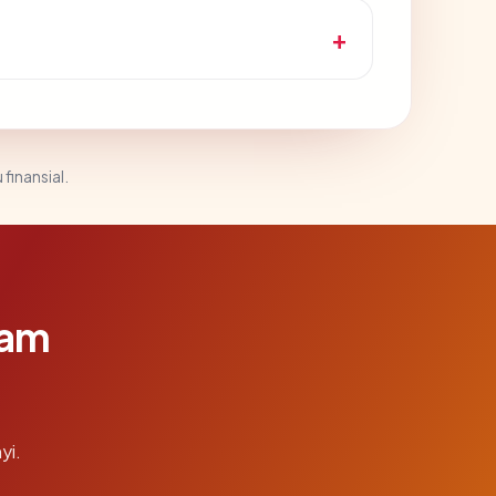
 finansial.
lam
yi.