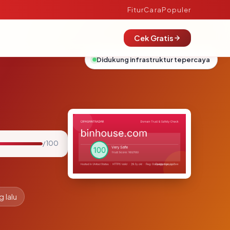
Fitur
Cara
Populer
Cek Gratis
Didukung infrastruktur tepercaya
/ 100
g lalu