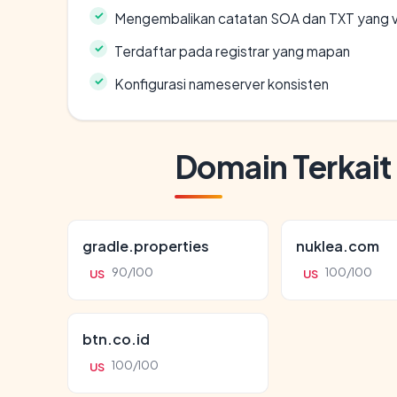
Mengembalikan catatan SOA dan TXT yang v
Terdaftar pada registrar yang mapan
Konfigurasi nameserver konsisten
Domain Terkait
gradle.properties
nuklea.com
90/100
100/100
US
US
btn.co.id
100/100
US