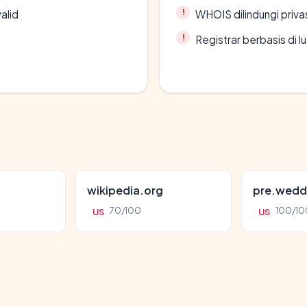
alid
WHOIS dilindungi priva
Registrar berbasis di l
wikipedia.org
pre.wedd
70/100
100/10
US
US