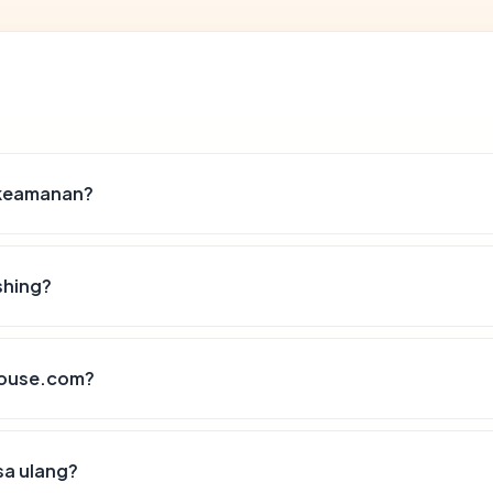
 keamanan?
shing?
nhouse.com?
sa ulang?