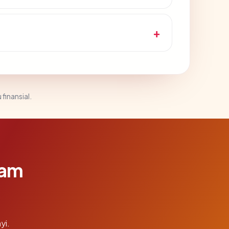
 finansial.
lam
yi.