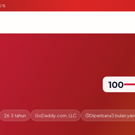
95%
100
26.3 tahun
GoDaddy.com, LLC
Diperbarui
3 bulan yan