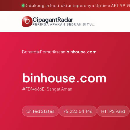
Didukung infrastruktur tepercaya
·
Uptime API: 99.
CipagantRadar
PERIKSA APAKAH SEBUAH SITUS AMAN, TEPERCAYA, DAN TERVERIFIKASI DALAM HITUNGAN DETIK.
Beranda
›
Pemeriksaan
›
binhouse.com
binhouse.com
#FD14686E · Sangat Aman
United States
76.223.54.146
HTTPS Valid