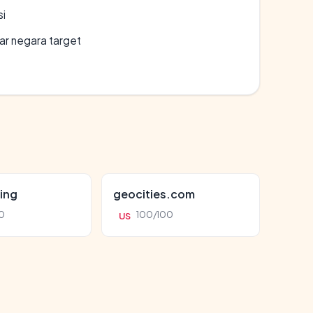
si
uar negara target
ing
geocities.com
0
100/100
US