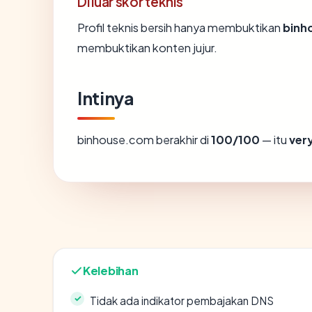
Di luar skor teknis
Profil teknis bersih hanya membuktikan
binh
membuktikan konten jujur.
Intinya
binhouse.com berakhir di
100/100
— itu
ver
Kelebihan
Tidak ada indikator pembajakan DNS