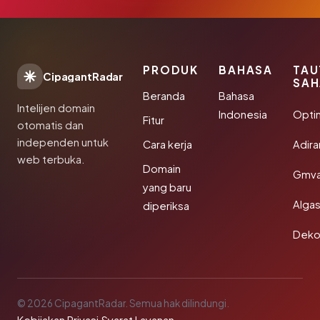
PRODUK
BAHASA
TAU
CipagantRadar
SAH
Beranda
Bahasa
Intelijen domain
Indonesia
Opti
Fitur
otomatis dan
independen untuk
Cara kerja
Adir
web terbuka.
Domain
Gmva
yang baru
Algas
diperiksa
Deko
© 2026 CipagantRadar. Semua hak dilindungi.
·