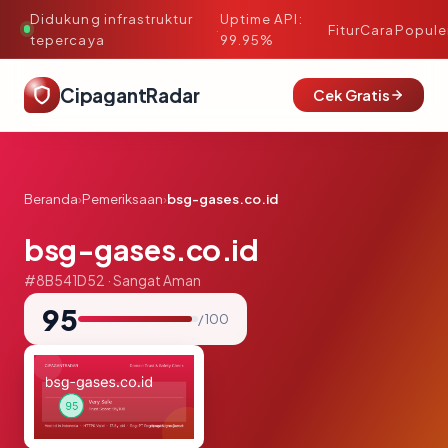
Didukung infrastruktur
Uptime API:
·
Fitur
Cara
Popule
tepercaya
99.95%
CipagantRadar
Cek Gratis
Beranda
›
Pemeriksaan
›
bsg-gases.co.id
bsg-gases.co.id
#8B541D52 · Sangat Aman
95
/ 100