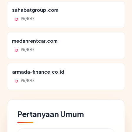
sahabatgroup.com
95/100
ID
medanrentcar.com
95/100
ID
armada-finance.co.id
95/100
ID
Pertanyaan Umum