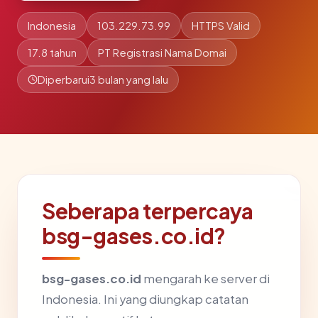
Indonesia
103.229.73.99
HTTPS Valid
17.8 tahun
PT Registrasi Nama Domai
Diperbarui
3 bulan yang lalu
Seberapa terpercaya
bsg-gases.co.id?
bsg-gases.co.id
mengarah ke server di
Indonesia. Ini yang diungkap catatan