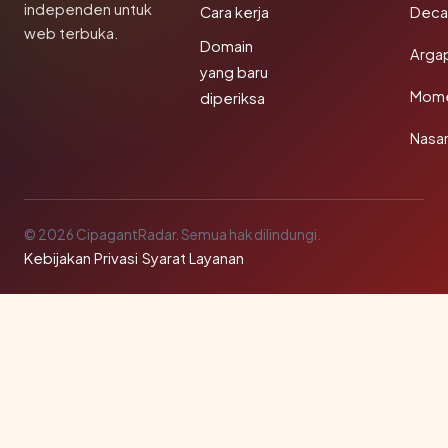
independen untuk
Cara kerja
Deca
web terbuka.
Domain
Arga
yang baru
Mom
diperiksa
Nasar
© 2026 CipagantRadar. Semua hak dilindungi.
Kebijakan Privasi
·
Syarat Layanan