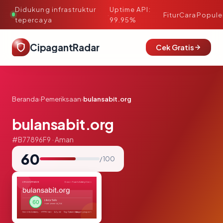
Didukung infrastruktur
Uptime API:
·
Fitur
Cara
Popule
tepercaya
99.95%
CipagantRadar
Cek Gratis
Beranda
›
Pemeriksaan
›
bulansabit.org
bulansabit.org
#B77896F9 · Aman
60
/ 100