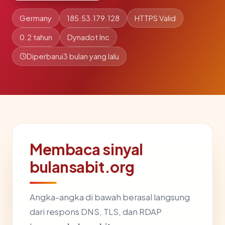
Germany
185.53.179.128
HTTPS Valid
0.2 tahun
Dynadot Inc
Diperbarui
3 bulan yang lalu
Membaca sinyal
bulansabit.org
Angka-angka di bawah berasal langsung
dari respons DNS, TLS, dan RDAP