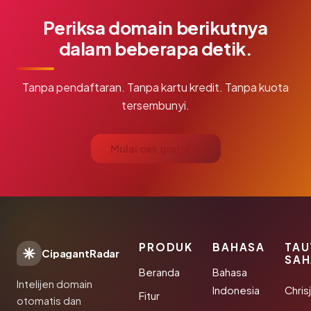
Periksa domain berikutnya
dalam beberapa detik.
Tanpa pendaftaran. Tanpa kartu kredit. Tanpa kuota
tersembunyi.
Mulai cek gratis →
PRODUK
BAHASA
TAU
CipagantRadar
SAH
Beranda
Bahasa
Intelijen domain
Indonesia
Chris
Fitur
otomatis dan