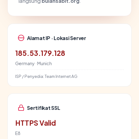
langsung
bulansabit.org
.
Alamat IP · Lokasi Server
185.53.179.128
Germany · Munich
ISP / Penyedia:
Team Internet AG
Sertifikat SSL
HTTPS Valid
E8