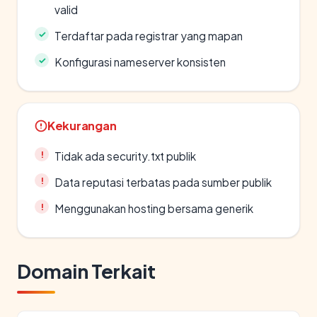
valid
Terdaftar pada registrar yang mapan
Konfigurasi nameserver konsisten
Kekurangan
Tidak ada security.txt publik
Data reputasi terbatas pada sumber publik
Menggunakan hosting bersama generik
Domain Terkait