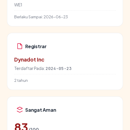
WE1
Berlaku Sampai:
2026-06-23
Registrar
Dynadot Inc
Terdaftar Pada:
2024-05-23
2 tahun
Sangat Aman
83
/100