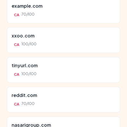
example.com
70/100
CA
xxoo.com
100/100
CA
tinyurl.com
100/100
CA
reddit.com
70/100
CA
nasarigroup.com