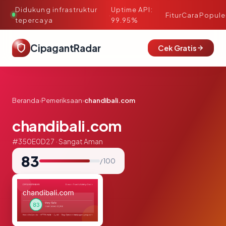
Didukung infrastruktur
Uptime API:
·
Fitur
Cara
Popule
tepercaya
99.95%
CipagantRadar
Cek Gratis
Beranda
›
Pemeriksaan
›
chandibali.com
chandibali.com
#350E0D27 · Sangat Aman
83
/ 100