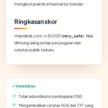
mengikuti praktik infrastruktur standar.
Ringkasan skor
chandibali.com → 83/100 (
very_safe
). Nilai
dihitung ulang setiap penyegaran dari
catatan publik terbaru.
Kelebihan
Tidak ada indikator pembajakan DNS
Mengembalikan catatan SOA dan TXT yang