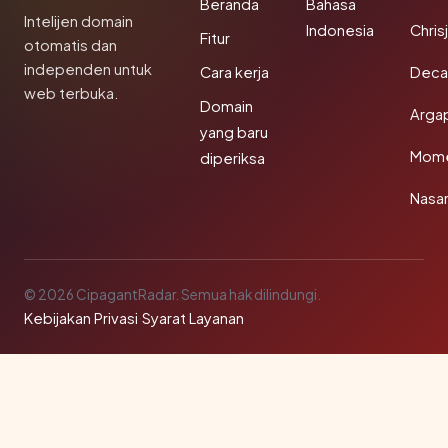
Beranda
Bahasa
Intelijen domain
Indonesia
Chris
Fitur
otomatis dan
independen untuk
Cara kerja
Deca
web terbuka.
Domain
Arga
yang baru
Mom
diperiksa
Nasar
© 2026 CipagantRadar. Semua hak dilindungi.
Kebijakan Privasi
·
Syarat Layanan