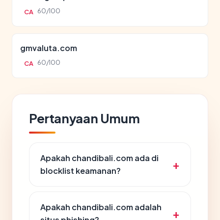
60/100
CA
gmvaluta.com
60/100
CA
Pertanyaan Umum
Apakah chandibali.com ada di
blocklist keamanan?
Apakah chandibali.com adalah
situs phishing?