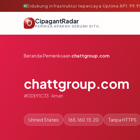
Didukung infrastruktur tepercaya
·
Uptime API: 99.
CipagantRadar
PERIKSA APAKAH SEBUAH SITUS AMAN, TEPERCAYA, DAN TERVERIFIKASI DALAM HITUNGAN DETIK.
Beranda
›
Pemeriksaan
›
chattgroup.com
chattgroup.com
#DDE91C33 · Aman
United States
165.160.15.20
Tanpa HTTPS