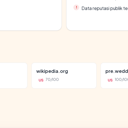
Data reputasi publik t
wikipedia.org
pre.wedd
70/100
100/10
US
US