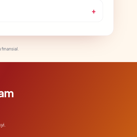
 finansial.
lam
yi.