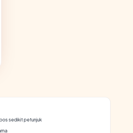
os sedikit petunjuk
lama