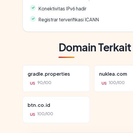
Konektivitas IPv6 hadir
Registrar terverifikasi ICANN
Domain Terkait
gradle.properties
nuklea.com
90/100
100/100
US
US
btn.co.id
100/100
US