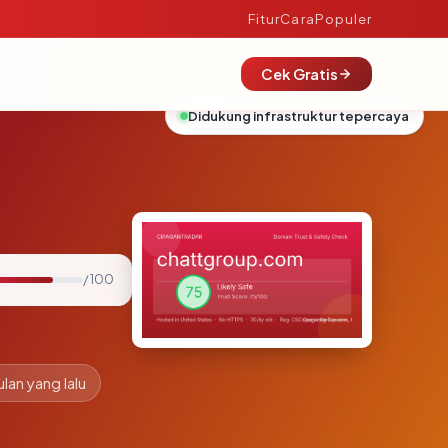
Fitur
Cara
Populer
Cek Gratis
Didukung infrastruktur tepercaya
/ 100
ulan yang lalu