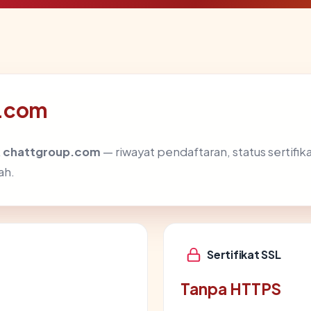
p.com
k
chattgroup.com
— riwayat pendaftaran, status sertifika
ah.
Sertifikat SSL
Tanpa HTTPS