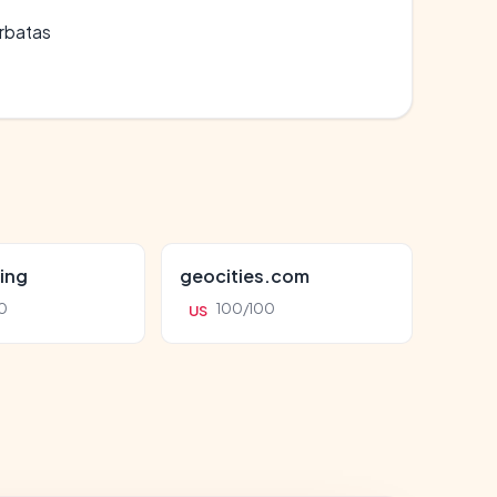
erbatas
ing
geocities.com
0
100/100
US