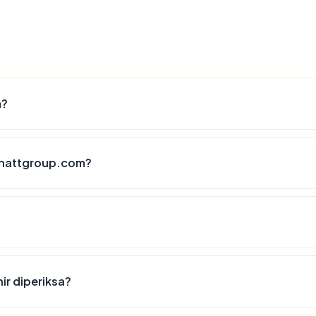
m?
chattgroup.com?
ir diperiksa?