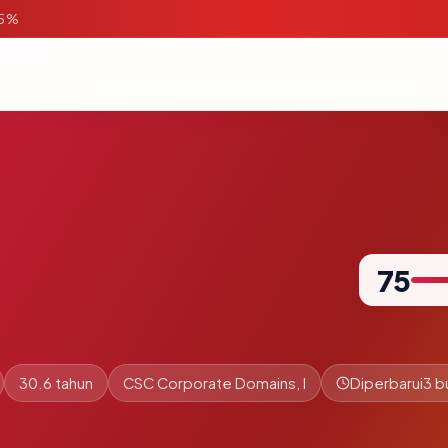
95%
75
30.6 tahun
CSC Corporate Domains, I
Diperbarui
3 b