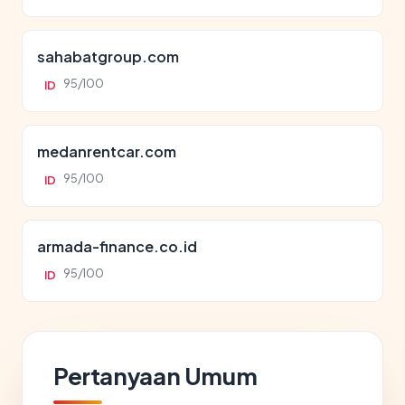
sahabatgroup.com
95/100
ID
medanrentcar.com
95/100
ID
armada-finance.co.id
95/100
ID
Pertanyaan Umum