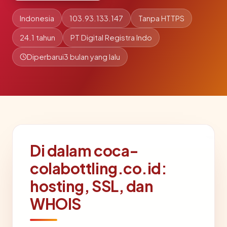
Indonesia
103.93.133.147
Tanpa HTTPS
24.1 tahun
PT Digital Registra Indo
Diperbarui
3 bulan yang lalu
Di dalam coca-
colabottling.co.id:
hosting, SSL, dan
WHOIS