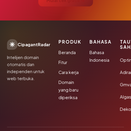
Mulai cek gratis →
PRODUK
BAHASA
TAU
CipagantRadar
SAH
Beranda
Bahasa
Intelijen domain
Indonesia
Opti
Fitur
otomatis dan
independen untuk
Cara kerja
Adir
web terbuka.
Domain
Gmva
yang baru
Algas
diperiksa
Deko