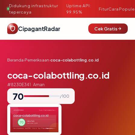
Didukung infrastruktur
Uptime API:
·
Fitur
Cara
Popule
tepercaya
99.95%
CipagantRadar
Cek Gratis
Beranda
›
Pemeriksaan
›
coca-colabottling.co.id
coca-colabottling.co.id
#8230E341 · Aman
70
/ 100