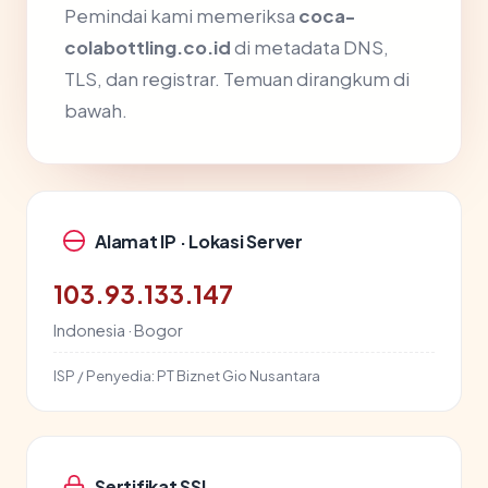
Pemindai kami memeriksa
coca-
colabottling.co.id
di metadata DNS,
TLS, dan registrar. Temuan dirangkum di
bawah.
Alamat IP · Lokasi Server
103.93.133.147
Indonesia · Bogor
ISP / Penyedia:
PT Biznet Gio Nusantara
Sertifikat SSL