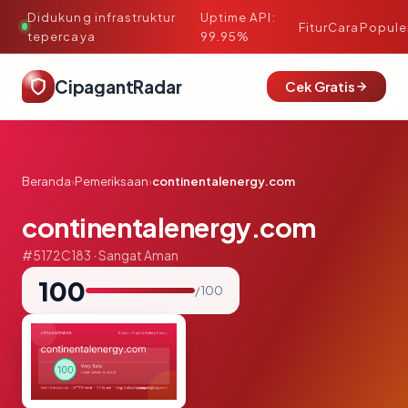
Didukung infrastruktur
Uptime API:
·
Fitur
Cara
Popule
tepercaya
99.95%
CipagantRadar
Cek Gratis
Beranda
›
Pemeriksaan
›
continentalenergy.com
continentalenergy.com
#5172C183 · Sangat Aman
100
/ 100