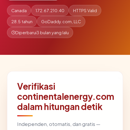
Canada
172.67.210.40
HTTPS Valid
28.5 tahun
GoDaddy.com, LLC
Diperbarui
3 bulan yang lalu
Verifikasi
continentalenergy.com
dalam hitungan detik
Independen, otomatis, dan gratis —