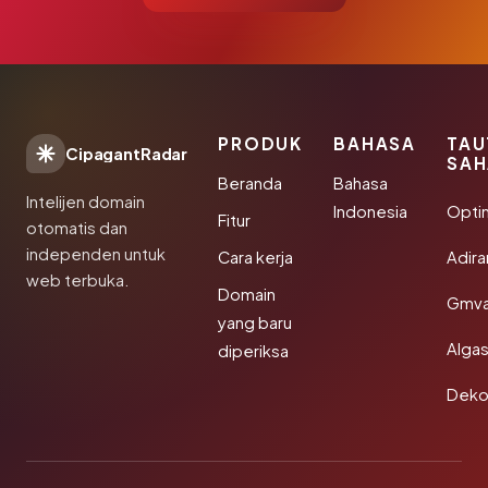
PRODUK
BAHASA
TAU
CipagantRadar
SAH
Beranda
Bahasa
Intelijen domain
Indonesia
Opti
Fitur
otomatis dan
independen untuk
Cara kerja
Adir
web terbuka.
Domain
Gmva
yang baru
Algas
diperiksa
Deko