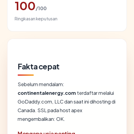
100
/100
Ringkasan keputusan
Fakta cepat
Sebelum mendalam:
continentalenergy.com
terdaftar melalui
GoDaddy.com, LLC dan saat ini dihosting di
Canada. SSL pada host apex
mengembalikan: OK.
Mengapa usia penting