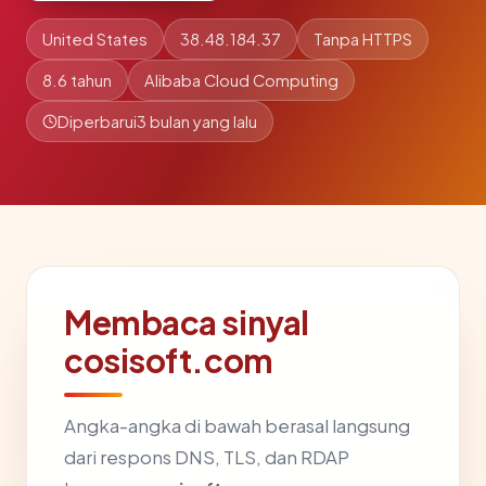
United States
38.48.184.37
Tanpa HTTPS
8.6 tahun
Alibaba Cloud Computing
Diperbarui
3 bulan yang lalu
Membaca sinyal
cosisoft.com
Angka-angka di bawah berasal langsung
dari respons DNS, TLS, dan RDAP