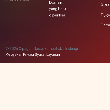
Domain
Grea
yang baru
Trija
diperiksa
Deca
© 2026 CipagantRadar. Semua hak dilindungi.
Kebijakan Privasi
·
Syarat Layanan