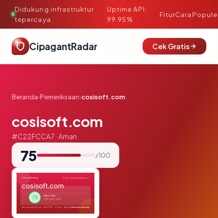
Didukung infrastruktur
Uptime API:
·
Fitur
Cara
Popule
tepercaya
99.95%
CipagantRadar
Cek Gratis
Beranda
›
Pemeriksaan
›
cosisoft.com
cosisoft.com
#C22FCCA7 · Aman
75
/ 100