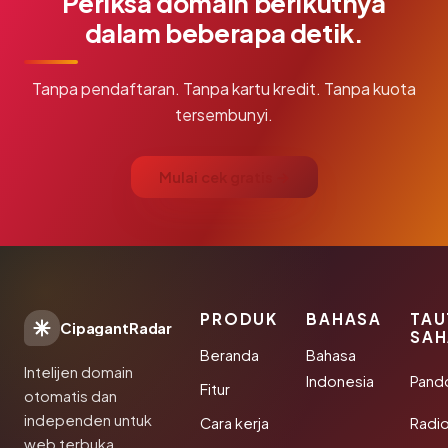
Periksa domain berikutnya
dalam beberapa detik.
Tanpa pendaftaran. Tanpa kartu kredit. Tanpa kuota
tersembunyi.
Mulai cek gratis →
PRODUK
BAHASA
TAU
CipagantRadar
SAH
Beranda
Bahasa
Intelijen domain
Indonesia
Pand
Fitur
otomatis dan
independen untuk
Cara kerja
Radi
web terbuka.