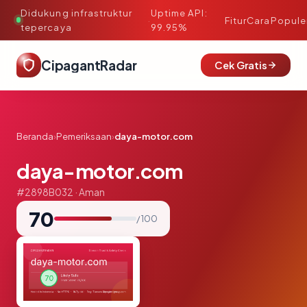
Didukung infrastruktur
Uptime API:
·
Fitur
Cara
Popule
tepercaya
99.95%
CipagantRadar
Cek Gratis
Beranda
›
Pemeriksaan
›
daya-motor.com
daya-motor.com
#2898B032 · Aman
70
/ 100