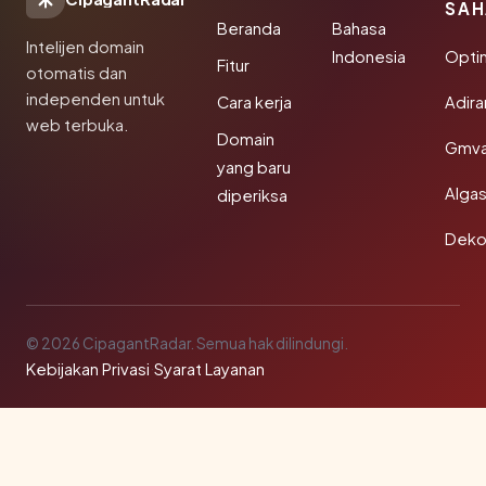
SAH
Beranda
Bahasa
Intelijen domain
Indonesia
Opti
Fitur
otomatis dan
independen untuk
Cara kerja
Adir
web terbuka.
Domain
Gmva
yang baru
Algas
diperiksa
Deko
© 2026 CipagantRadar. Semua hak dilindungi.
Kebijakan Privasi
·
Syarat Layanan