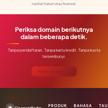
nasihat hukum atau finansial.
Periksa domain berikutnya
dalam beberapa detik.
Tanpa pendaftaran. Tanpa kartu kredit. Tanpa kuota
tersembunyi.
Mulai cek gratis →
PRODUK
BAHASA
TAU
CipagantRadar