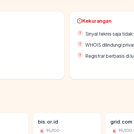
Kekurangan
Sinyal teknis saja tid
WHOIS dilindungi priva
Registrar berbasis di l
bis.or.id
grid.com
95/100
95/100
IE
IE