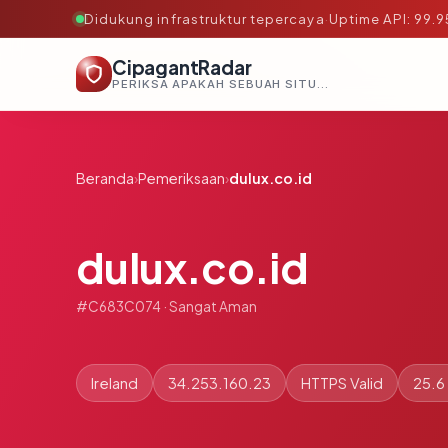
Didukung infrastruktur tepercaya
·
Uptime API: 99.
CipagantRadar
PERIKSA APAKAH SEBUAH SITUS AMAN, TEPERCAYA, DAN TERVERIFIKASI DALAM HITUNGAN DETIK.
Beranda
›
Pemeriksaan
›
dulux.co.id
dulux.co.id
#C683C074 · Sangat Aman
Ireland
34.253.160.23
HTTPS Valid
25.6