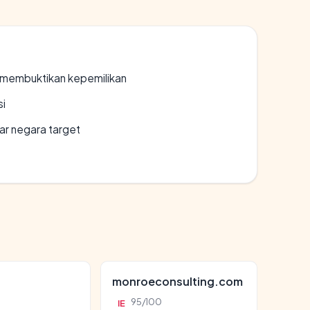
ak membuktikan kepemilikan
si
uar negara target
monroeconsulting.com
95/100
IE