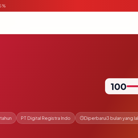
95%
100
 tahun
PT Digital Registra Indo
Diperbarui
3 bulan yang la