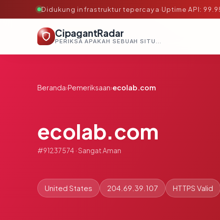
Didukung infrastruktur tepercaya
·
Uptime API: 99.
CipagantRadar
PERIKSA APAKAH SEBUAH SITUS AMAN, TEPERCAYA, DAN TERVERIFIKASI DALAM HITUNGAN DETIK.
Beranda
›
Pemeriksaan
›
ecolab.com
ecolab.com
#91237574 · Sangat Aman
United States
204.69.39.107
HTTPS Valid