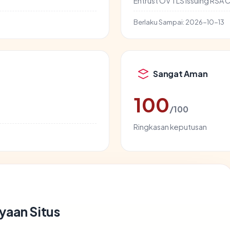
Entrust OV TLS Issuing RSA 
Berlaku Sampai:
2026-10-13
Sangat Aman
100
/100
Ringkasan keputusan
yaan Situs