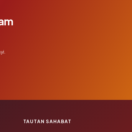
lam
yi.
TAUTAN SAHABAT