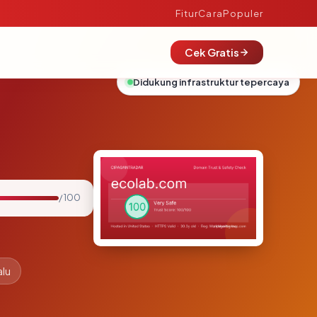
Fitur
Cara
Populer
Cek Gratis
Didukung infrastruktur tepercaya
/ 100
alu