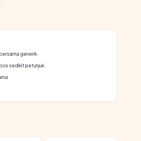
bersama generik
os sedikit petunjuk
lama