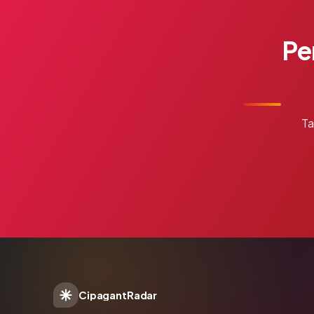
Pe
Ta
CipagantRadar