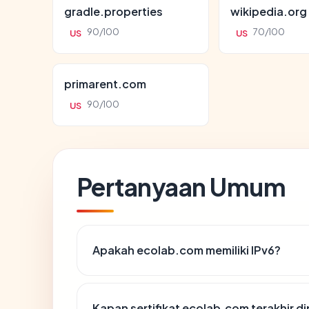
gradle.properties
wikipedia.org
90/100
70/100
US
US
primarent.com
90/100
US
Pertanyaan Umum
Apakah ecolab.com memiliki IPv6?
Kapan sertifikat ecolab.com terakhir di