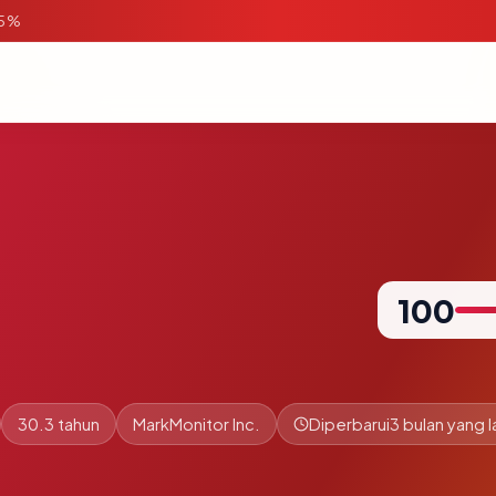
95%
100
30.3 tahun
MarkMonitor Inc.
Diperbarui
3 bulan yang l