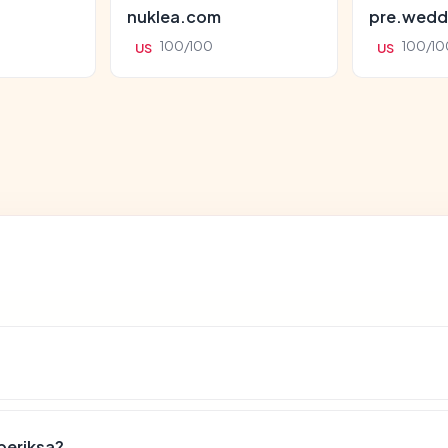
nuklea.com
pre.wedd
100/100
100/10
US
US
periksa?