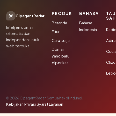
PRODUK
BAHASA
TAU
CipagantRadar
SAH
Beranda
Bahasa
Intelijen domain
Indonesia
Radi
Fitur
otomatis dan
independen untuk
Cara kerja
Adir
web terbuka.
Domain
Cccls
yang baru
Chzc
diperiksa
Lebo
© 2026 CipagantRadar. Semua hak dilindungi.
Kebijakan Privasi
·
Syarat Layanan