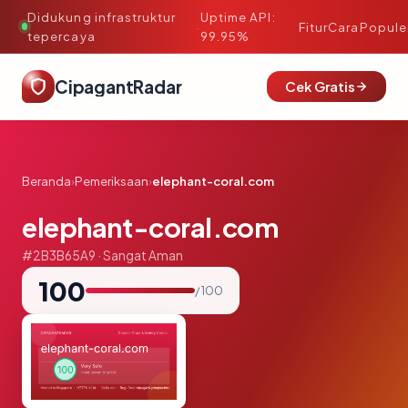
Didukung infrastruktur
Uptime API:
·
Fitur
Cara
Popule
tepercaya
99.95%
CipagantRadar
Cek Gratis
Beranda
›
Pemeriksaan
›
elephant-coral.com
elephant-coral.com
#2B3B65A9 · Sangat Aman
100
/ 100