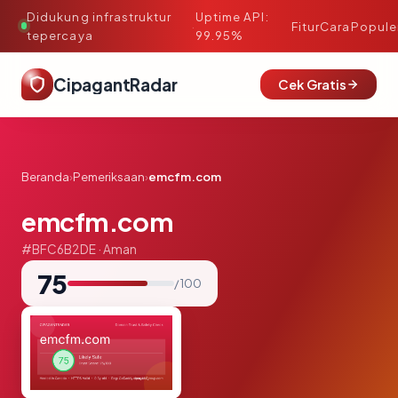
Didukung infrastruktur
Uptime API:
·
Fitur
Cara
Popule
tepercaya
99.95%
CipagantRadar
Cek Gratis
Beranda
›
Pemeriksaan
›
emcfm.com
emcfm.com
#BFC6B2DE · Aman
75
/ 100