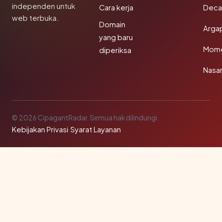
independen untuk
Cara kerja
Deca
web terbuka.
Domain
Arga
yang baru
Mom
diperiksa
Nasar
© 2026 CipagantRadar. Semua hak dilindungi.
Kebijakan Privasi
·
Syarat Layanan