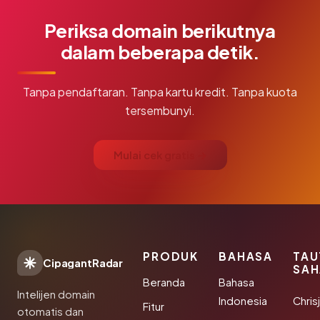
Periksa domain berikutnya
dalam beberapa detik.
Tanpa pendaftaran. Tanpa kartu kredit. Tanpa kuota
tersembunyi.
Mulai cek gratis →
PRODUK
BAHASA
TAU
CipagantRadar
SAH
Beranda
Bahasa
Intelijen domain
Indonesia
Chris
Fitur
otomatis dan