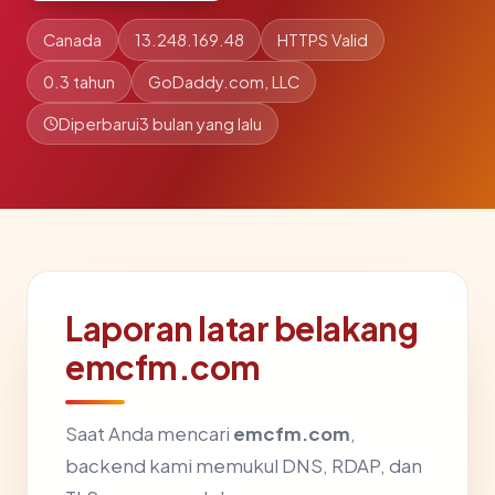
Canada
13.248.169.48
HTTPS Valid
0.3 tahun
GoDaddy.com, LLC
Diperbarui
3 bulan yang lalu
Laporan latar belakang
emcfm.com
Saat Anda mencari
emcfm.com
,
backend kami memukul DNS, RDAP, dan