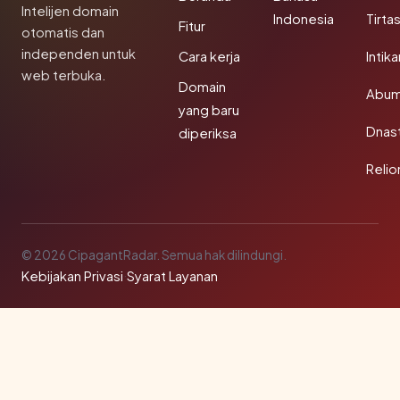
Intelijen domain
Indonesia
Tirta
Fitur
otomatis dan
independen untuk
Cara kerja
Intik
web terbuka.
Domain
Abum
yang baru
Dnast
diperiksa
Reli
© 2026 CipagantRadar. Semua hak dilindungi.
Kebijakan Privasi
·
Syarat Layanan