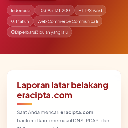
Indonesia
103.93.131.200
HTTPS Valid
0.1 tahun
Web Commerce Communicati
Diperbarui
3 bulan yang lalu
Laporan latar belakang
eracipta.com
Saat Anda mencari
eracipta.com
,
backend kami memukul DNS, RDAP, dan