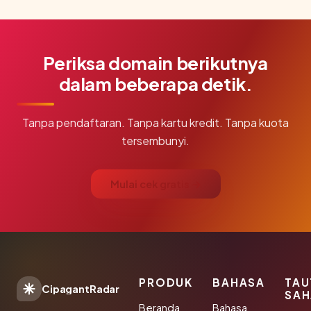
Periksa domain berikutnya
dalam beberapa detik.
Tanpa pendaftaran. Tanpa kartu kredit. Tanpa kuota
tersembunyi.
Mulai cek gratis →
PRODUK
BAHASA
TAU
CipagantRadar
SAH
Beranda
Bahasa