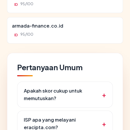
95/100
ID
armada-finance.co.id
95/100
ID
Pertanyaan Umum
Apakah skor cukup untuk
memutuskan?
ISP apa yang melayani
eracipta.com?