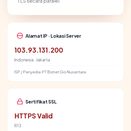
TLS secara paralel.
Alamat IP · Lokasi Server
103.93.131.200
Indonesia · Jakarta
ISP / Penyedia:
PT Biznet Gio Nusantara
Sertifikat SSL
HTTPS Valid
R13