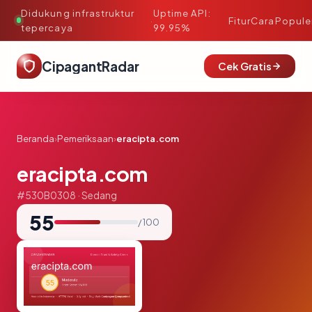
Didukung infrastruktur
Uptime API:
·
Fitur
Cara
Popule
tepercaya
99.95%
CipagantRadar
Cek Gratis
Beranda
›
Pemeriksaan
›
eracipta.com
eracipta.com
#530B0308 · Sedang
55
/ 100