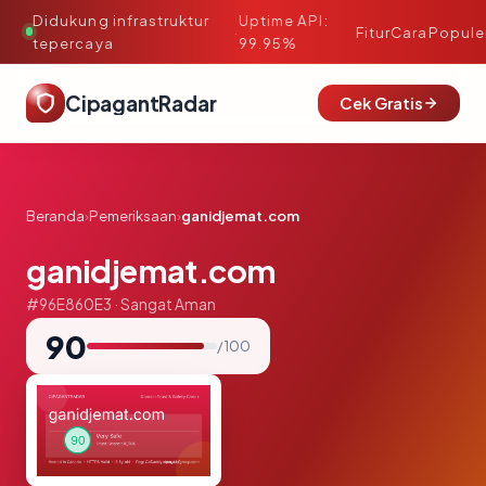
Didukung infrastruktur
Uptime API:
·
Fitur
Cara
Popule
tepercaya
99.95%
CipagantRadar
Cek Gratis
Beranda
›
Pemeriksaan
›
ganidjemat.com
ganidjemat.com
#96E860E3 · Sangat Aman
90
/ 100