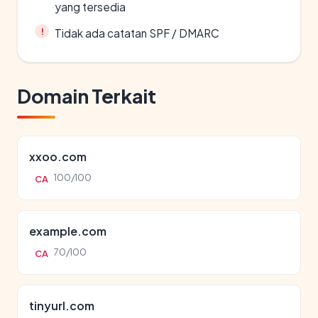
yang tersedia
Tidak ada catatan SPF / DMARC
Domain Terkait
xxoo.com
100/100
CA
example.com
70/100
CA
tinyurl.com