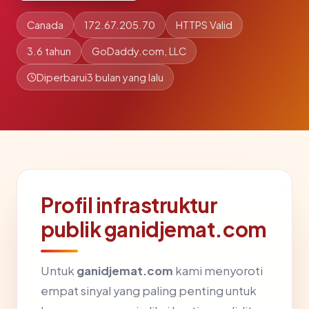
Canada
172.67.205.70
HTTPS Valid
3.6 tahun
GoDaddy.com, LLC
Diperbarui
3 bulan yang lalu
Profil infrastruktur
publik ganidjemat.com
Untuk
ganidjemat.com
kami menyoroti
empat sinyal yang paling penting untuk