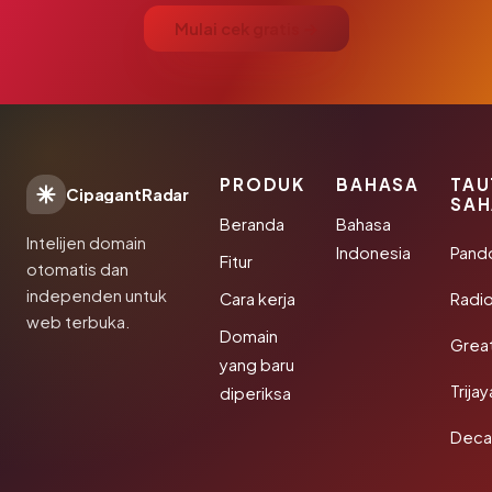
Mulai cek gratis →
PRODUK
BAHASA
TAU
CipagantRadar
SAH
Beranda
Bahasa
Intelijen domain
Indonesia
Pand
Fitur
otomatis dan
independen untuk
Cara kerja
Radi
web terbuka.
Domain
Grea
yang baru
Trija
diperiksa
Deca