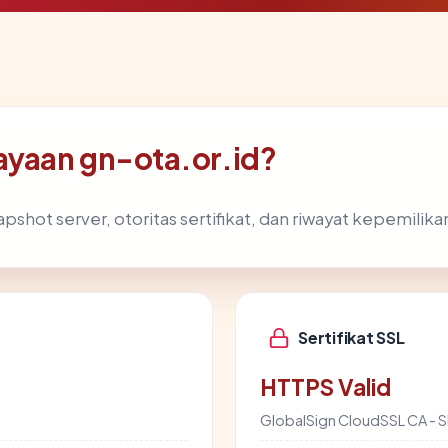
ayaan gn-ota.or.id?
pshot server, otoritas sertifikat, dan riwayat kepemilika
Sertifikat SSL
HTTPS Valid
GlobalSign CloudSSL CA - 