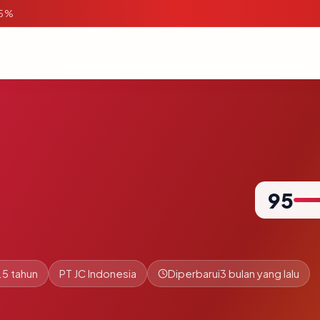
95%
95
.5 tahun
PT JC Indonesia
Diperbarui
3 bulan yang lalu