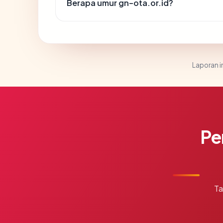
Berapa umur gn-ota.or.id?
Laporan in
Pe
Ta