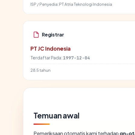
ISP / Penyedia:
PT Atria Teknologi Indonesia
Registrar
PT JC Indonesia
Terdaftar Pada:
1997-12-04
28.5 tahun
Temuan awal
Pemeriksaan otomatis kami terhadap
gn-ot