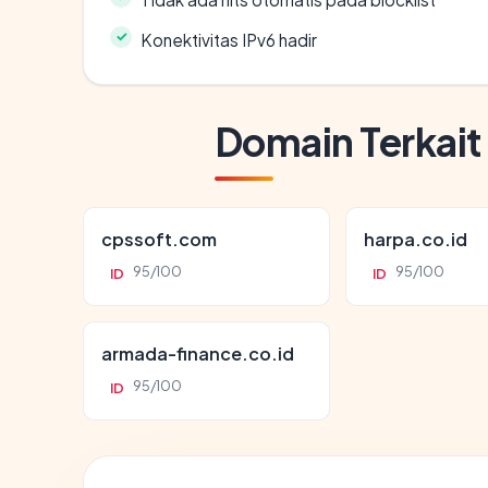
Konektivitas IPv6 hadir
Domain Terkait
cpssoft.com
harpa.co.id
95/100
95/100
ID
ID
armada-finance.co.id
95/100
ID