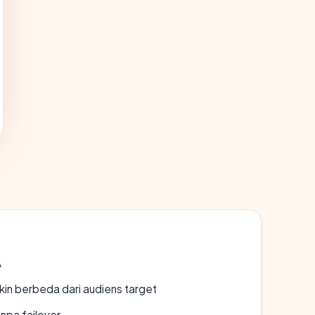
A
gkin berbeda dari audiens target
npa failover