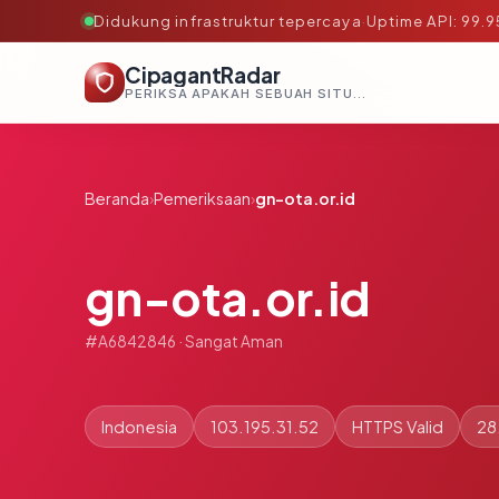
Didukung infrastruktur tepercaya
·
Uptime API: 99.
CipagantRadar
PERIKSA APAKAH SEBUAH SITUS AMAN, TEPERCAYA, DAN TERVERIFIKASI DALAM HITUNGAN DETIK.
Beranda
›
Pemeriksaan
›
gn-ota.or.id
gn-ota.or.id
#A6842846 · Sangat Aman
Indonesia
103.195.31.52
HTTPS Valid
28