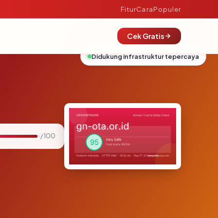
Fitur
Cara
Populer
Cek Gratis
Didukung infrastruktur tepercaya
/ 100