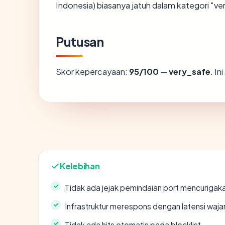
Indonesia) biasanya jatuh dalam kategori "ve
Putusan
Skor kepercayaan:
95/100
—
very_safe
. I
Kelebihan
Tidak ada jejak pemindaian port mencurigak
Infrastruktur merespons dengan latensi waja
Tidak ada hits otomatis pada blocklist