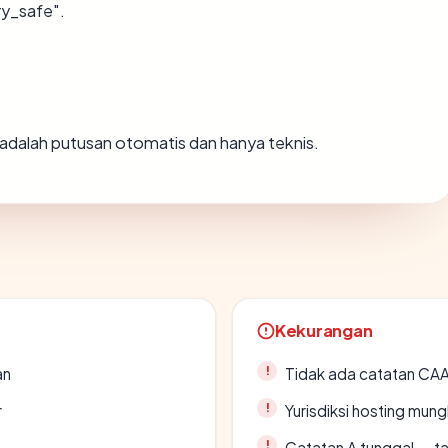
ry_safe".
ni adalah putusan otomatis dan hanya teknis.
Kekurangan
an
Tidak ada catatan CA
r
Yurisdiksi hosting mun
Catatan A tunggal — ta