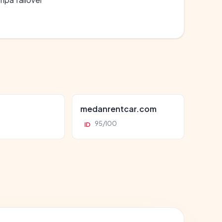
d
medanrentcar.com
95/100
ID