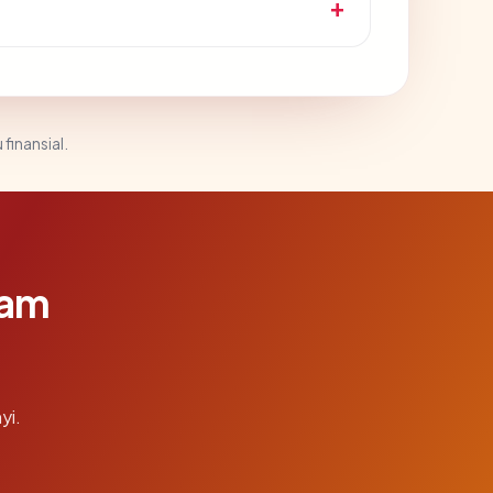
 finansial.
lam
yi.