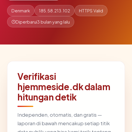
Denmark
185.58.213.102
HTTPS Valid
Diperbarui
3 bulan yang lalu
Verifikasi
hjemmeside.dk dalam
hitungan detik
Independen, otomatis, dan gratis —
laporan di bawah mencakup setiap titik
data publik yang bisa kami tarik tentang