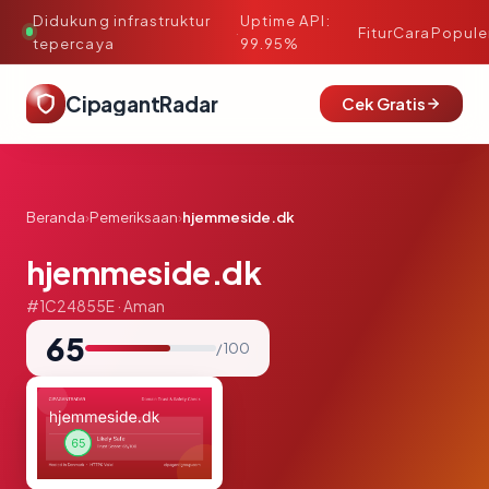
Didukung infrastruktur
Uptime API:
·
Fitur
Cara
Popule
tepercaya
99.95%
CipagantRadar
Cek Gratis
Beranda
›
Pemeriksaan
›
hjemmeside.dk
hjemmeside.dk
#1C24855E · Aman
65
/ 100