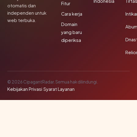
Indonesia
Tirta
Fitur
otomatis dan
independen untuk
Cara kerja
Intik
web terbuka.
Domain
Abum
yang baru
Dnast
diperiksa
Reli
© 2026 CipagantRadar. Semua hak dilindungi.
Kebijakan Privasi
·
Syarat Layanan