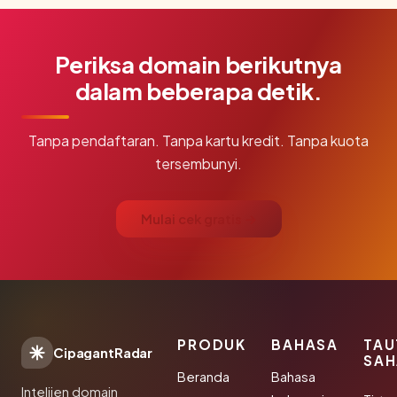
Periksa domain berikutnya
dalam beberapa detik.
Tanpa pendaftaran. Tanpa kartu kredit. Tanpa kuota
tersembunyi.
Mulai cek gratis →
PRODUK
BAHASA
TAU
CipagantRadar
SAH
Beranda
Bahasa
Intelijen domain