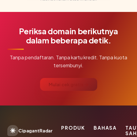
Periksa domain berikutnya
dalam beberapa detik.
Tanpa pendaftaran. Tanpa kartu kredit. Tanpa kuota
tersembunyi.
Mulai cek gratis →
PRODUK
BAHASA
TAU
CipagantRadar
SAH