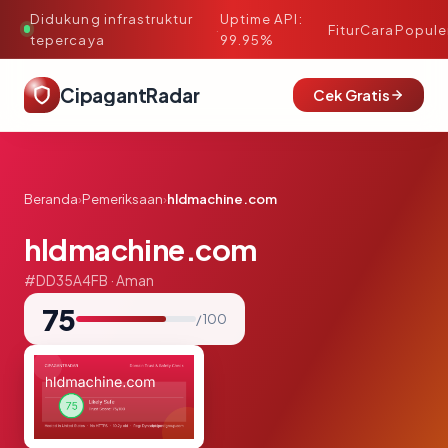
Didukung infrastruktur
Uptime API:
·
Fitur
Cara
Popule
tepercaya
99.95%
CipagantRadar
Cek Gratis
Beranda
›
Pemeriksaan
›
hldmachine.com
hldmachine.com
#DD35A4FB · Aman
75
/ 100