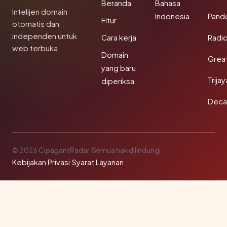
Beranda
Bahasa
Intelijen domain
Indonesia
Pand
Fitur
otomatis dan
independen untuk
Cara kerja
Radi
web terbuka.
Domain
Grea
yang baru
Trija
diperiksa
Deca
© 2026 CipagantRadar. Semua hak dilindungi.
Kebijakan Privasi
·
Syarat Layanan