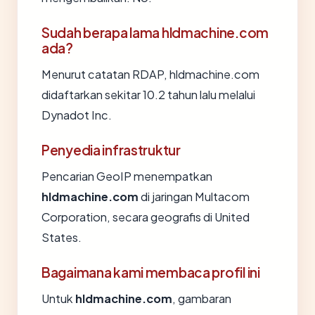
Sudah berapa lama hldmachine.com
ada?
Menurut catatan RDAP, hldmachine.com
didaftarkan sekitar 10.2 tahun lalu melalui
Dynadot Inc.
Penyedia infrastruktur
Pencarian GeoIP menempatkan
hldmachine.com
di jaringan Multacom
Corporation, secara geografis di United
States.
Bagaimana kami membaca profil ini
Untuk
hldmachine.com
, gambaran