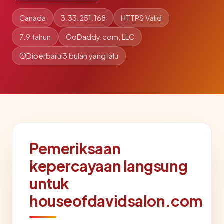
Canada
3.33.251.168
HTTPS Valid
7.9 tahun
GoDaddy.com, LLC
Diperbarui
3 bulan yang lalu
Pemeriksaan
kepercayaan langsung
untuk
houseofdavidsalon.com