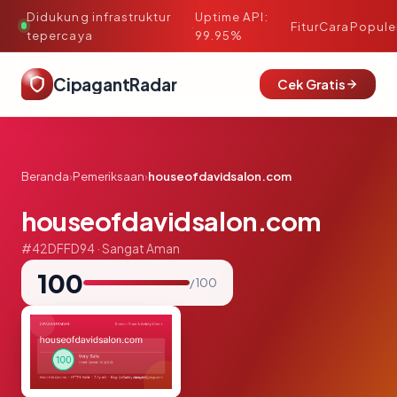
Didukung infrastruktur
Uptime API:
·
Fitur
Cara
Popule
tepercaya
99.95%
CipagantRadar
Cek Gratis
Beranda
›
Pemeriksaan
›
houseofdavidsalon.com
houseofdavidsalon.com
#42DFFD94 · Sangat Aman
100
/ 100