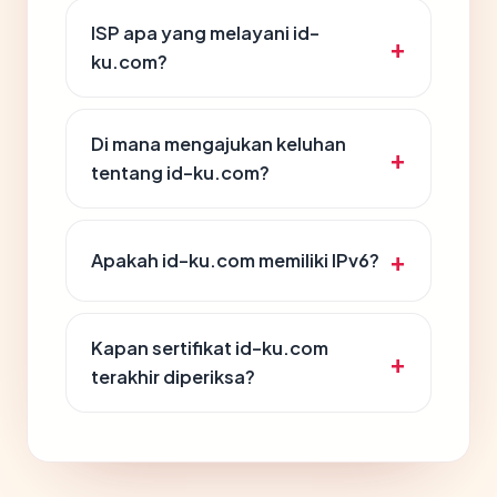
ISP apa yang melayani id-
ku.com?
Di mana mengajukan keluhan
tentang id-ku.com?
Apakah id-ku.com memiliki IPv6?
Kapan sertifikat id-ku.com
terakhir diperiksa?