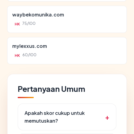
waybekomunika.com
75/100
HK
mylexxus.com
60/100
HK
Pertanyaan Umum
Apakah skor cukup untuk
memutuskan?