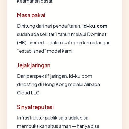
keamanan dasar.
Masa pakai
Dihitung dari hari pendaftaran,
id-ku.com
sudah ada sekitar 1 tahun melalui Dominet
(HK) Limited — dalam kategori kematangan
"established" model kami.
Jejak jaringan
Dari perspektif jaringan, id-ku.com
dihosting di Hong Kong melalui Alibaba
Cloud LLC.
Sinyal reputasi
Infrastruktur publik saja tidak bisa
membuktikan situs aman — hanya bisa