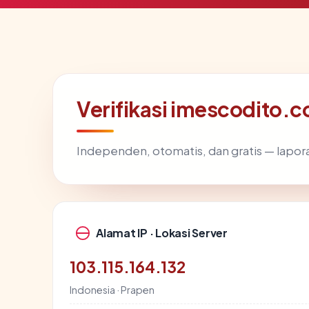
Verifikasi imescodito.c
Independen, otomatis, dan gratis — lapora
Alamat IP · Lokasi Server
103.115.164.132
Indonesia · Prapen