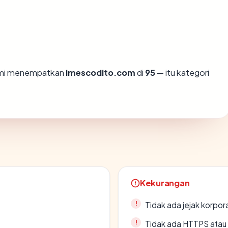
kami menempatkan
imescodito.com
di
95
— itu kategori
Kekurangan
Tidak ada jejak korpora
Tidak ada HTTPS atau s