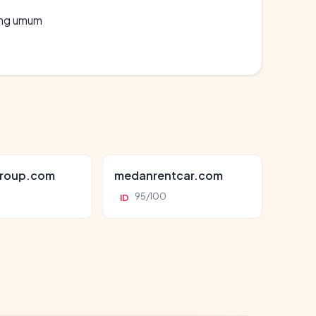
rang umum
roup.com
medanrentcar.com
95/100
ID