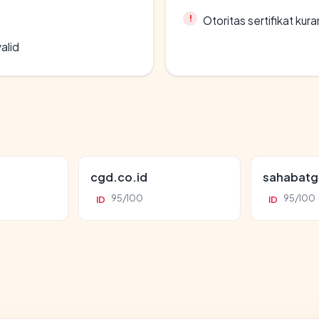
Otoritas sertifikat ku
alid
cgd.co.id
sahabatg
95/100
95/100
ID
ID