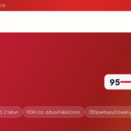
95%
95
3.2 tahun
PDR Ltd. d/b/a PublicDom
Diperbarui
3 bulan 