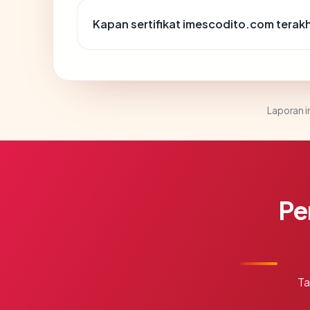
Kapan sertifikat imescodito.com terakh
Laporan in
Pe
Ta