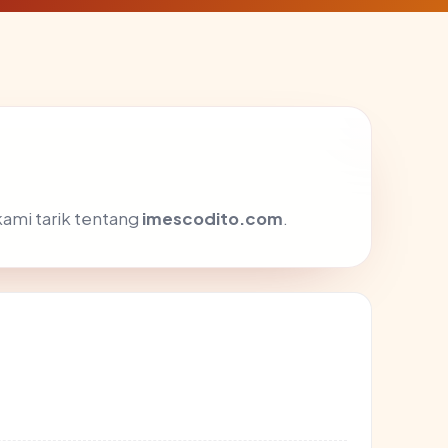
kami tarik tentang
imescodito.com
.