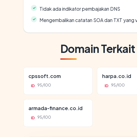
Tidak ada indikator pembajakan DNS
Mengembalikan catatan SOA dan TXT yang v
Domain Terkait
cpssoft.com
harpa.co.id
95/100
95/100
ID
ID
armada-finance.co.id
95/100
ID