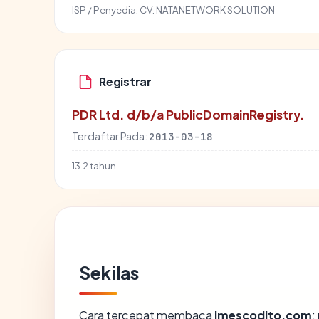
ISP / Penyedia:
CV. NATANETWORK SOLUTION
Registrar
PDR Ltd. d/b/a PublicDomainRegistry.
Terdaftar Pada:
2013-03-18
13.2 tahun
Sekilas
Cara tercepat membaca
imescodito.com
: