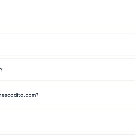
?
m?
imescodito.com?