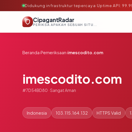
Didukung infrastruktur tepercaya
·
Uptime API: 99.
CipagantRadar
PERIKSA APAKAH SEBUAH SITUS AMAN, TEPERCAYA, DAN TERVERIFIKASI DALAM HITUNGAN DETIK.
Beranda
›
Pemeriksaan
›
imescodito.com
imescodito.com
#7D54BD80 · Sangat Aman
Indonesia
103.115.164.132
HTTPS Valid
1