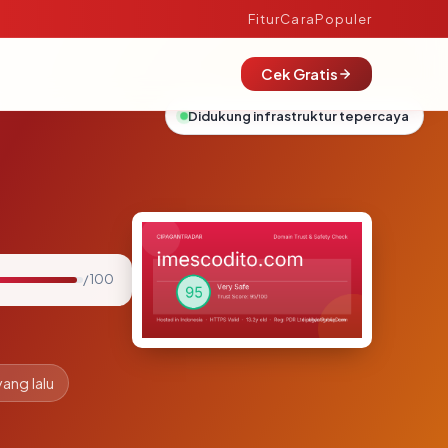
Fitur
Cara
Populer
Cek Gratis
Didukung infrastruktur tepercaya
/ 100
yang lalu