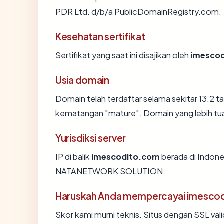
PDR Ltd. d/b/a PublicDomainRegistry.com.
Kesehatan sertifikat
Sertifikat yang saat ini disajikan oleh
imesco
Usia domain
Domain telah terdaftar selama sekitar 13.2
kematangan "mature". Domain yang lebih tua s
Yurisdiksi server
IP di balik
imescodito.com
berada di Indones
NATANETWORK SOLUTION.
Haruskah Anda mempercayai imesco
Skor kami murni teknis. Situs dengan SSL val