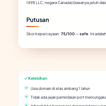
1498 LLC, negara Canada) biasanya jatuh dal
Putusan
Skor kepercayaan:
75/100
—
safe
. Ini adal
Kelebihan
Usia domain di atas ambang 1 tahun
Tidak ada jejak pemindaian port mencurigak
Infrastruktur merespons dengan latensi waja