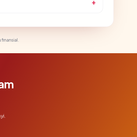
 finansial.
lam
yi.