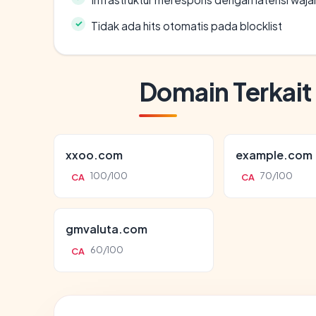
Tidak ada hits otomatis pada blocklist
Domain Terkait
xxoo.com
example.com
100/100
70/100
CA
CA
gmvaluta.com
60/100
CA