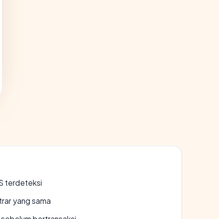
S terdeteksi
strar yang sama
en sebelum bertransaksi