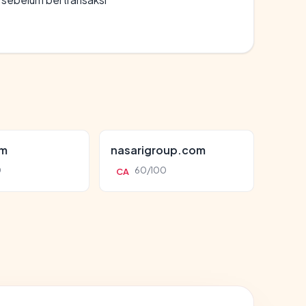
om
nasarigroup.com
0
60/100
CA