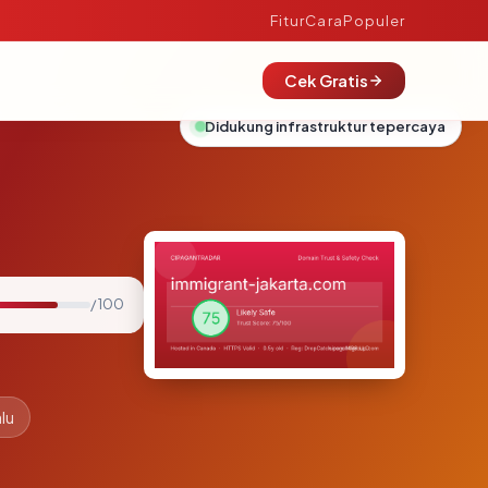
Fitur
Cara
Populer
Cek Gratis
Didukung infrastruktur tepercaya
/ 100
lu