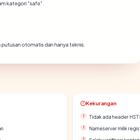
am kategori "safe".
ah putusan otomatis dan hanya teknis.
Kekurangan
Tidak ada header HST
an
Nameserver milik regi
r
Selalu verifikasi kont