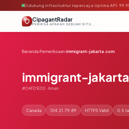
Didukung infrastruktur tepercaya
·
Uptime API: 99.
CipagantRadar
PERIKSA APAKAH SEBUAH SITUS AMAN, TEPERCAYA, DAN TERVERIFIKASI DALAM HITUNGAN DETIK.
Beranda
›
Pemeriksaan
›
immigrant-jakarta.com
immigrant-jakart
#04FD1E00 · Aman
Canada
104.21.79.89
HTTPS Valid
0.5 t