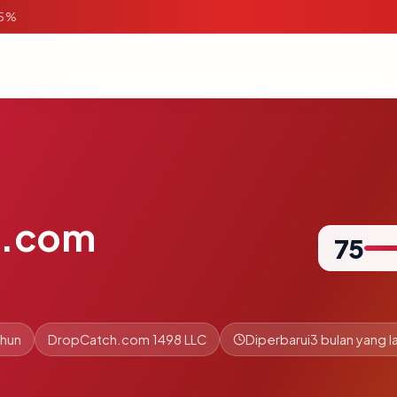
95%
a.com
75
ahun
DropCatch.com 1498 LLC
Diperbarui
3 bulan yang la