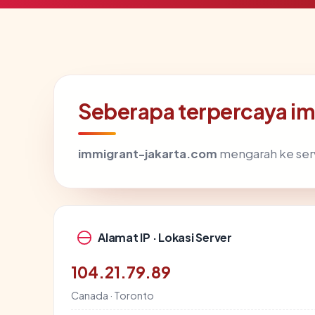
Seberapa terpercaya i
immigrant-jakarta.com
mengarah ke serve
Alamat IP · Lokasi Server
104.21.79.89
Canada · Toronto