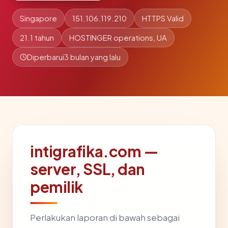
Singapore
151.106.119.210
HTTPS Valid
21.1 tahun
HOSTINGER operations, UA
Diperbarui
3 bulan yang lalu
intigrafika.com —
server, SSL, dan
pemilik
Perlakukan laporan di bawah sebagai