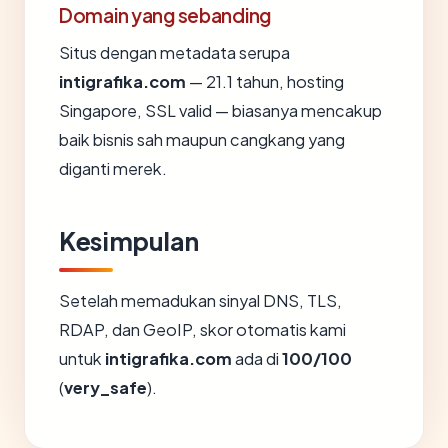
Domain yang sebanding
Situs dengan metadata serupa
intigrafika.com
— 21.1 tahun, hosting
Singapore, SSL valid — biasanya mencakup
baik bisnis sah maupun cangkang yang
diganti merek.
Kesimpulan
Setelah memadukan sinyal DNS, TLS,
RDAP, dan GeoIP, skor otomatis kami
untuk
intigrafika.com
ada di
100/100
(
very_safe
).