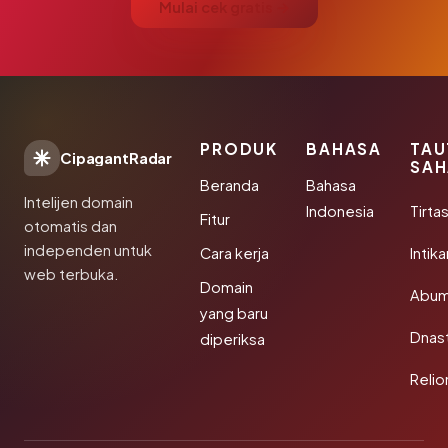
Mulai cek gratis →
PRODUK
BAHASA
TAU
CipagantRadar
SAH
Beranda
Bahasa
Intelijen domain
Indonesia
Tirta
Fitur
otomatis dan
independen untuk
Cara kerja
Intik
web terbuka.
Domain
Abum
yang baru
Dnast
diperiksa
Reli