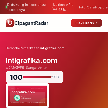
Didukung infrastruktur
Uptime API:
·
Fitur
Cara
Popule
tepercaya
99.95%
CipagantRadar
Cek Gratis
Beranda
›
Pemeriksaan
›
intigrafika.com
intigrafika.com
#9A1A39F5 · Sangat Aman
100
/ 100