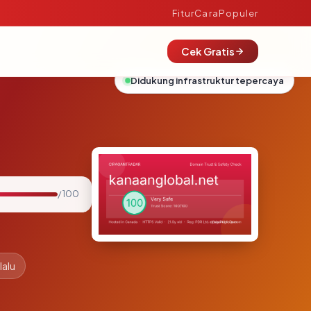
Fitur
Cara
Populer
Cek Gratis
Didukung infrastruktur tepercaya
/ 100
lalu