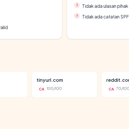
Tidak ada ulasan piha
Tidak ada catatan SP
alid
tinyurl.com
reddit.c
100/100
70/10
CA
CA