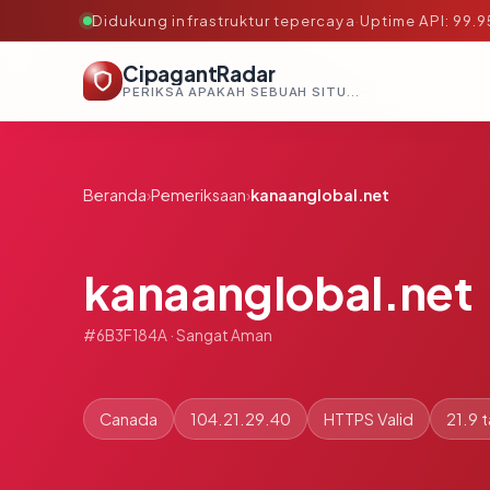
Didukung infrastruktur tepercaya
·
Uptime API: 99.
CipagantRadar
PERIKSA APAKAH SEBUAH SITUS AMAN, TEPERCAYA, DAN TERVERIFIKASI DALAM HITUNGAN DETIK.
Beranda
›
Pemeriksaan
›
kanaanglobal.net
kanaanglobal.net
#6B3F184A · Sangat Aman
Canada
104.21.29.40
HTTPS Valid
21.9 