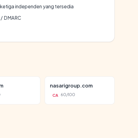
k ketiga independen yang tersedia
F / DMARC
om
nasarigroup.com
0
60/100
CA