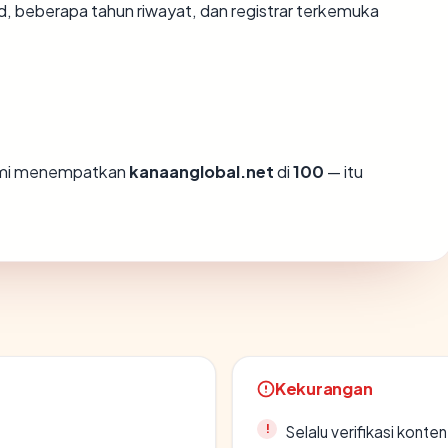
id, beberapa tahun riwayat, dan registrar terkemuka
kami menempatkan
kanaanglobal.net
di
100
— itu
Kekurangan
Selalu verifikasi kont