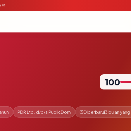
95%
100
tahun
PDR Ltd. d/b/a PublicDom
Diperbarui
3 bulan yang 