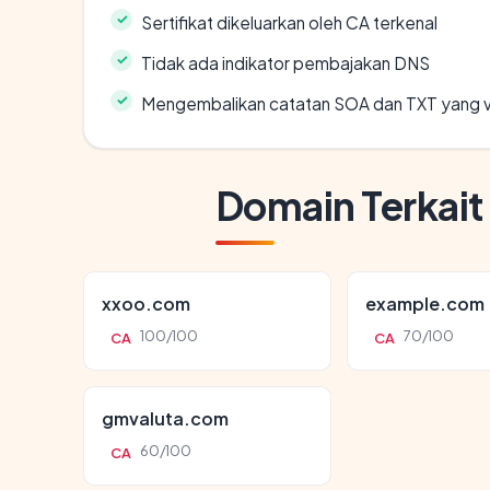
Sertifikat dikeluarkan oleh CA terkenal
Tidak ada indikator pembajakan DNS
Mengembalikan catatan SOA dan TXT yang v
Domain Terkait
xxoo.com
example.com
100/100
70/100
CA
CA
gmvaluta.com
60/100
CA