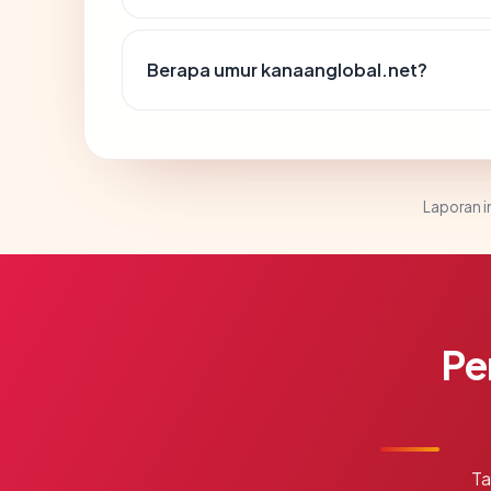
Berapa umur kanaanglobal.net?
Laporan in
Pe
Ta