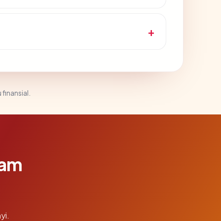
 finansial.
lam
yi.