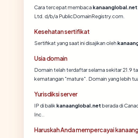
Cara tercepat membaca
kanaanglobal.net
Ltd. d/b/a PublicDomainRegistry.com.
Kesehatan sertifikat
Sertifikat yang saat ini disajikan oleh
kanaang
Usia domain
Domain telah terdaftar selama sekitar 21.9
kematangan "mature". Domain yang lebih tua s
Yurisdiksi server
IP di balik
kanaanglobal.net
berada di Canad
Inc..
Haruskah Anda mempercayai kanaang