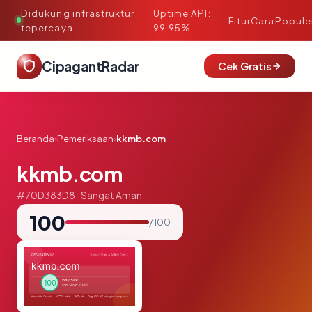
Didukung infrastruktur
Uptime API:
·
Fitur
Cara
Popule
tepercaya
99.95%
CipagantRadar
Cek Gratis
Beranda
›
Pemeriksaan
›
kkmb.com
kkmb.com
#70D383D8 · Sangat Aman
100
/ 100