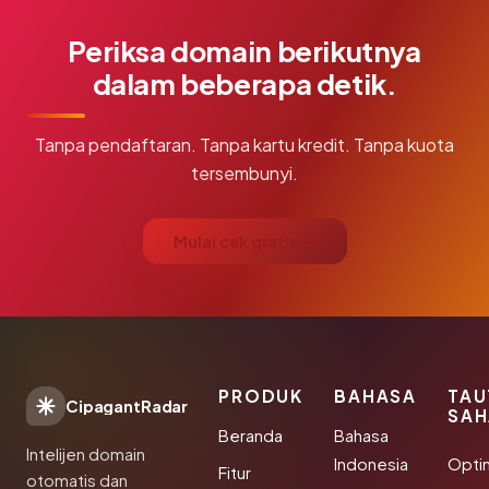
Periksa domain berikutnya
dalam beberapa detik.
Tanpa pendaftaran. Tanpa kartu kredit. Tanpa kuota
tersembunyi.
Mulai cek gratis →
PRODUK
BAHASA
TAU
CipagantRadar
SAH
Beranda
Bahasa
Intelijen domain
Indonesia
Opti
Fitur
otomatis dan