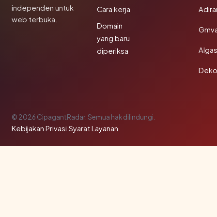
independen untuk
Cara kerja
Adir
web terbuka.
Domain
Gmva
yang baru
Algas
diperiksa
Deko
© 2026 CipagantRadar. Semua hak dilindungi.
Kebijakan Privasi
·
Syarat Layanan