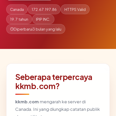
Canada
172.67.197.86
HTTPS Valid
19.7 tahun
IPIP INC.
Diperbarui
3 bulan yang lalu
Seberapa terpercaya
kkmb.com?
kkmb.com
mengarah ke server di
Canada. Ini yang diungkap catatan publik