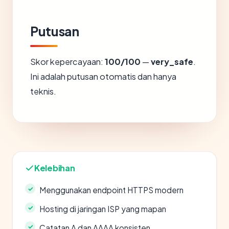
Putusan
Skor kepercayaan:
100/100
—
very_safe
.
Ini adalah putusan otomatis dan hanya
teknis.
Kelebihan
Menggunakan endpoint HTTPS modern
Hosting di jaringan ISP yang mapan
Catatan A dan AAAA konsisten