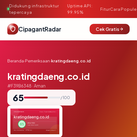
Didukung infrastruktur
Uptime API:
·
Fitur
Cara
Popule
tepercaya
99.95%
CipagantRadar
Cek Gratis
Beranda
›
Pemeriksaan
›
kratingdaeng.co.id
kratingdaeng.co.id
#F39B6348 · Aman
65
/ 100