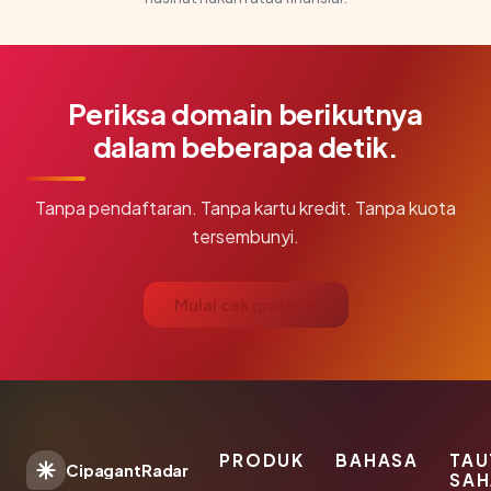
Periksa domain berikutnya
dalam beberapa detik.
Tanpa pendaftaran. Tanpa kartu kredit. Tanpa kuota
tersembunyi.
Mulai cek gratis →
PRODUK
BAHASA
TAU
CipagantRadar
SAH