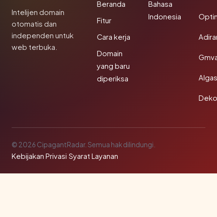
Beranda
Bahasa
Intelijen domain
Indonesia
Opti
Fitur
otomatis dan
independen untuk
Cara kerja
Adir
web terbuka.
Domain
Gmva
yang baru
Algas
diperiksa
Deko
© 2026 CipagantRadar. Semua hak dilindungi.
Kebijakan Privasi
·
Syarat Layanan