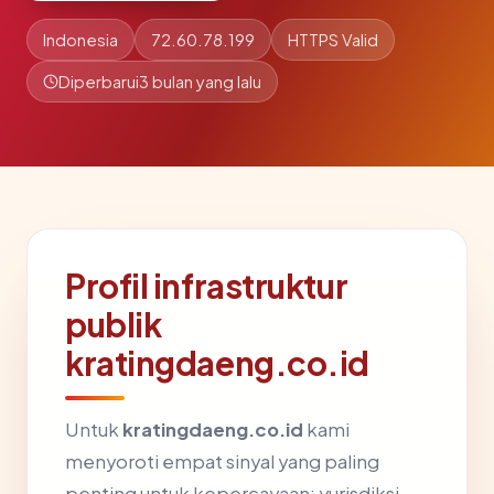
Indonesia
72.60.78.199
HTTPS Valid
Diperbarui
3 bulan yang lalu
Profil infrastruktur
publik
kratingdaeng.co.id
Untuk
kratingdaeng.co.id
kami
menyoroti empat sinyal yang paling
penting untuk kepercayaan: yurisdiksi