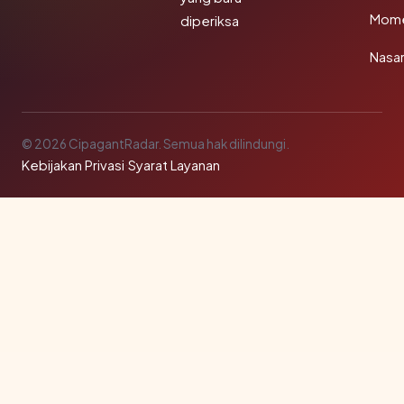
Mom
diperiksa
Nasar
© 2026 CipagantRadar. Semua hak dilindungi.
Kebijakan Privasi
·
Syarat Layanan