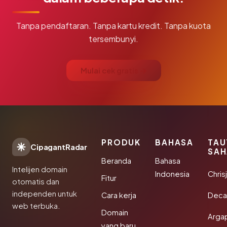
Tanpa pendaftaran. Tanpa kartu kredit. Tanpa kuota
tersembunyi.
Mulai cek gratis →
PRODUK
BAHASA
TAU
CipagantRadar
SAH
Beranda
Bahasa
Intelijen domain
Indonesia
Chris
Fitur
otomatis dan
independen untuk
Cara kerja
Deca
web terbuka.
Domain
Arga
yang baru