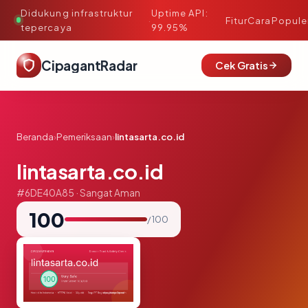
Didukung infrastruktur
Uptime API:
·
Fitur
Cara
Popule
tepercaya
99.95%
CipagantRadar
Cek Gratis
Beranda
›
Pemeriksaan
›
lintasarta.co.id
lintasarta.co.id
#6DE40A85 · Sangat Aman
100
/ 100