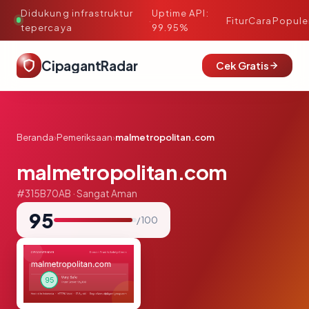
Didukung infrastruktur
Uptime API:
·
Fitur
Cara
Popule
tepercaya
99.95%
CipagantRadar
Cek Gratis
Beranda
›
Pemeriksaan
›
malmetropolitan.com
malmetropolitan.com
#315B70AB · Sangat Aman
95
/ 100