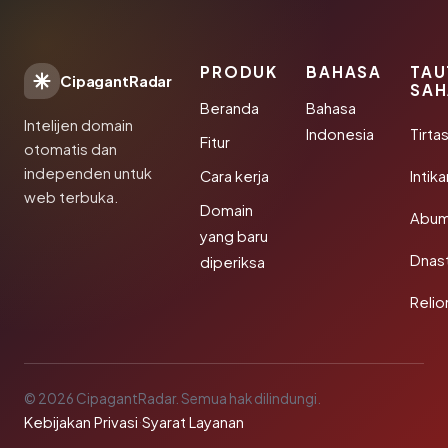
PRODUK
BAHASA
TAU
CipagantRadar
SAH
Beranda
Bahasa
Intelijen domain
Indonesia
Tirta
Fitur
otomatis dan
independen untuk
Cara kerja
Intik
web terbuka.
Domain
Abum
yang baru
Dnast
diperiksa
Reli
© 2026 CipagantRadar. Semua hak dilindungi.
Kebijakan Privasi
·
Syarat Layanan