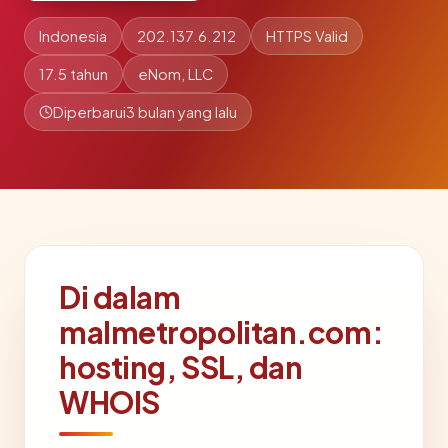
Indonesia
202.137.6.212
HTTPS Valid
17.5 tahun
eNom, LLC
Diperbarui
3 bulan yang lalu
Di dalam
malmetropolitan.com:
hosting, SSL, dan
WHOIS