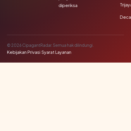
Trija
diperiksa
Deca
© 2026 CipagantRadar. Semua hak dilindungi.
Kebijakan Privasi
·
Syarat Layanan