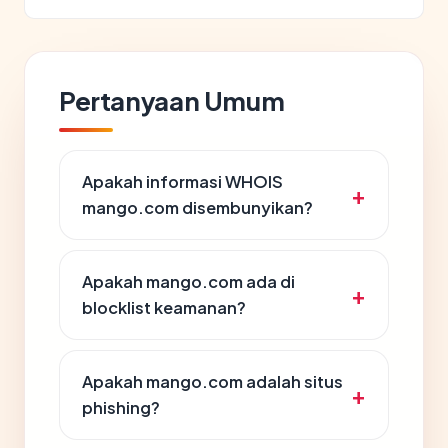
Pertanyaan Umum
Apakah informasi WHOIS
mango.com disembunyikan?
Apakah mango.com ada di
blocklist keamanan?
Apakah mango.com adalah situs
phishing?