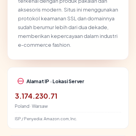
terkenal dengan produk pakaian dan
aksesoris modern. Situs ini menggunakan
protokol keamanan SSL dan domainnya
sudah berumur lebih dari dua dekade,
memberikan kepercayaan dalam industri
e-commerce fashion.
Alamat IP · Lokasi Server
3.174.230.71
Poland · Warsaw
ISP / Penyedia:
Amazon.com, Inc.