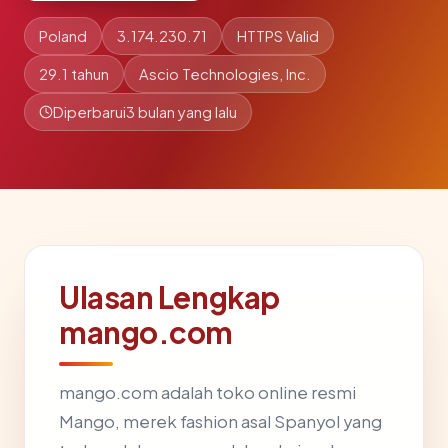
Poland
3.174.230.71
HTTPS Valid
29.1 tahun
Ascio Technologies, Inc.
Diperbarui
3 bulan yang lalu
Ulasan Lengkap
mango.com
mango.com adalah toko online resmi
Mango, merek fashion asal Spanyol yang