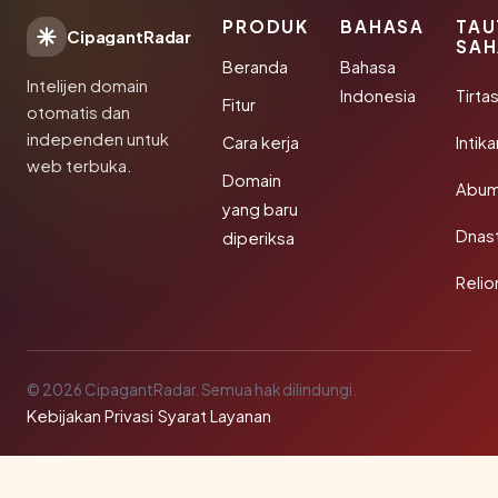
PRODUK
BAHASA
TAU
CipagantRadar
SAH
Beranda
Bahasa
Intelijen domain
Indonesia
Tirta
Fitur
otomatis dan
independen untuk
Cara kerja
Intik
web terbuka.
Domain
Abum
yang baru
Dnast
diperiksa
Reli
© 2026 CipagantRadar. Semua hak dilindungi.
Kebijakan Privasi
·
Syarat Layanan