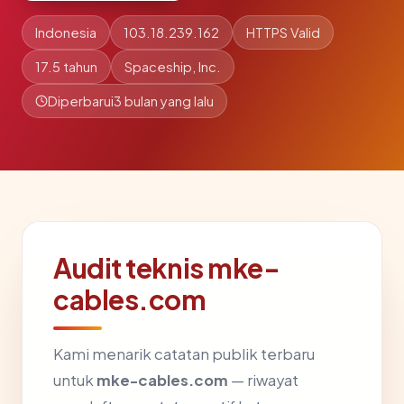
Indonesia
103.18.239.162
HTTPS Valid
17.5 tahun
Spaceship, Inc.
Diperbarui
3 bulan yang lalu
Audit teknis mke-
cables.com
Kami menarik catatan publik terbaru
untuk
mke-cables.com
— riwayat