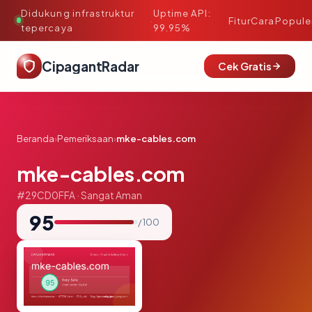
Didukung infrastruktur
Uptime API:
·
Fitur
Cara
Popule
tepercaya
99.95%
CipagantRadar
Cek Gratis
Beranda
›
Pemeriksaan
›
mke-cables.com
mke-cables.com
#29CD0FFA · Sangat Aman
95
/ 100