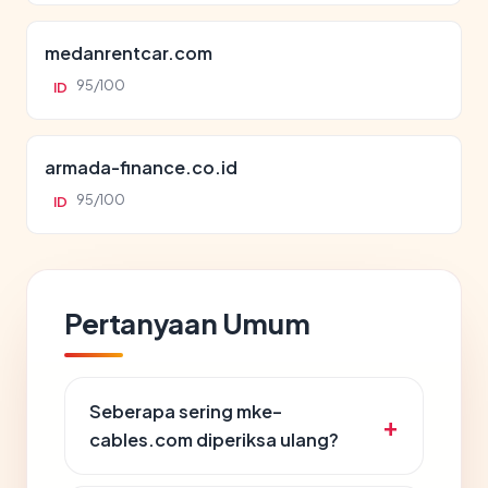
medanrentcar.com
95/100
ID
armada-finance.co.id
95/100
ID
Pertanyaan Umum
Seberapa sering mke-
cables.com diperiksa ulang?