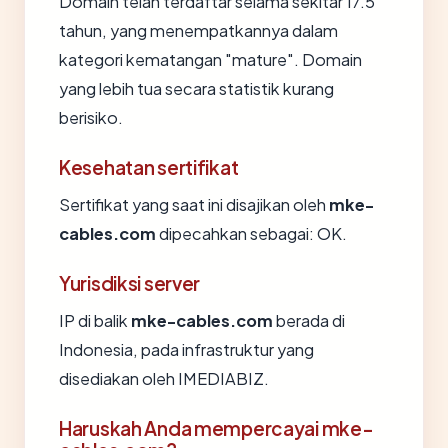
Domain telah terdaftar selama sekitar 17.5
tahun, yang menempatkannya dalam
kategori kematangan "mature". Domain
yang lebih tua secara statistik kurang
berisiko.
Kesehatan sertifikat
Sertifikat yang saat ini disajikan oleh
mke-
cables.com
dipecahkan sebagai: OK.
Yurisdiksi server
IP di balik
mke-cables.com
berada di
Indonesia, pada infrastruktur yang
disediakan oleh IMEDIABIZ.
Haruskah Anda mempercayai mke-