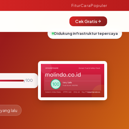
Fitur
Cara
Populer
Cek Gratis
Didukung infrastruktur tepercaya
/ 100
 yang lalu