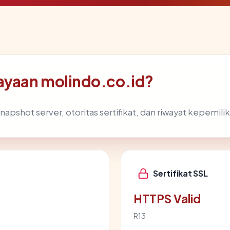
ayaan molindo.co.id?
napshot server, otoritas sertifikat, dan riwayat kepemili
Sertifikat SSL
HTTPS Valid
R13