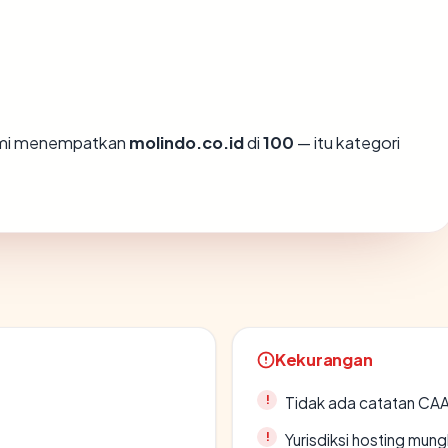
kami menempatkan
molindo.co.id
di
100
— itu kategori
Kekurangan
Tidak ada catatan CA
Yurisdiksi hosting mun