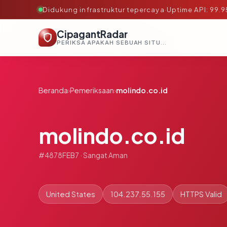
Didukung infrastruktur tepercaya
·
Uptime API: 99.
CipagantRadar
PERIKSA APAKAH SEBUAH SITUS AMAN, TEPERCAYA, DAN TERVERIFIKASI DALAM HITUNGAN DETIK.
Beranda
›
Pemeriksaan
›
molindo.co.id
molindo.co.id
#4878FEB7 · Sangat Aman
United States
104.237.55.155
HTTPS Valid