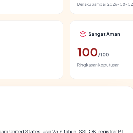
Berlaku Sampai:
2026-08-02
Sangat Aman
100
/100
Ringkasan keputusan
gara United States, usia 23.6 tahun, SSL OK, registrar PT