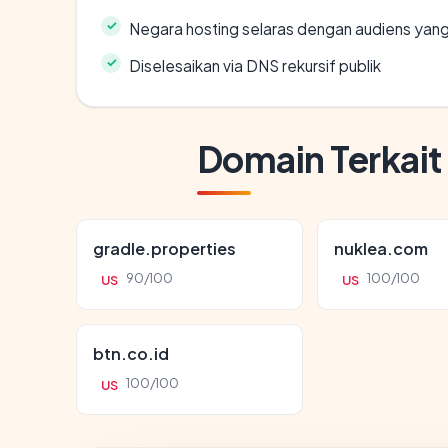
Negara hosting selaras dengan audiens yan
Diselesaikan via DNS rekursif publik
Domain Terkait
gradle.properties
nuklea.com
90/100
100/100
US
US
btn.co.id
100/100
US