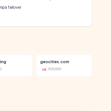
npa failover
ing
geocities.com
0
100/100
US