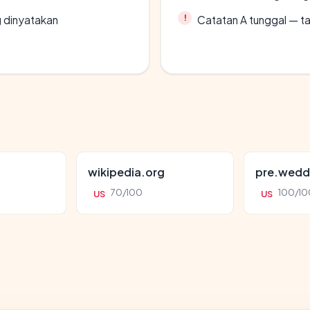
g dinyatakan
Catatan A tunggal — ta
wikipedia.org
pre.wedd
70/100
100/10
US
US