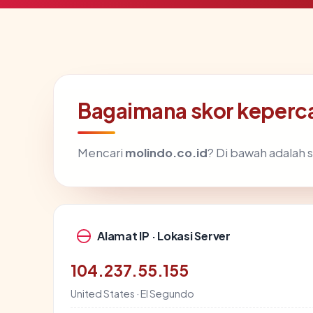
Bagaimana skor keperc
Mencari
molindo.co.id
? Di bawah adalah s
Alamat IP · Lokasi Server
104.237.55.155
United States · El Segundo