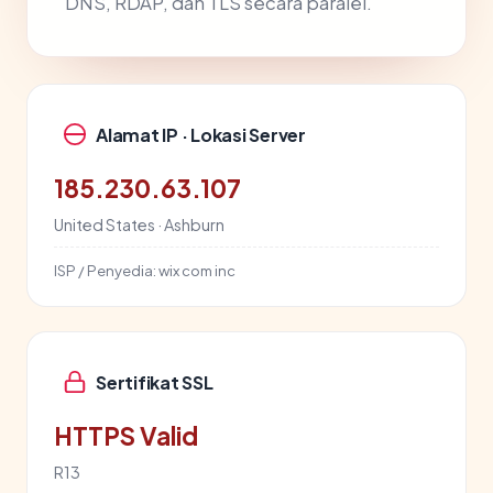
DNS, RDAP, dan TLS secara paralel.
Alamat IP · Lokasi Server
185.230.63.107
United States · Ashburn
ISP / Penyedia:
wix com inc
Sertifikat SSL
HTTPS Valid
R13