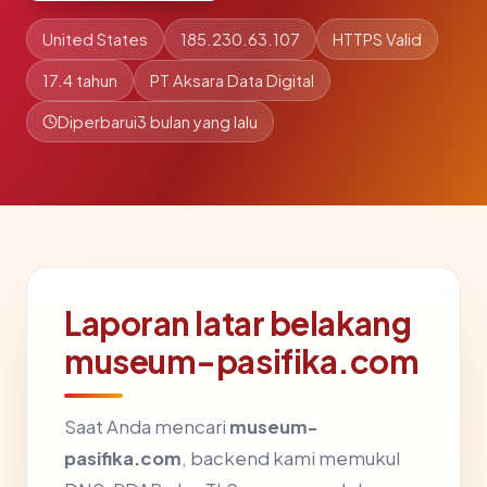
United States
185.230.63.107
HTTPS Valid
17.4 tahun
PT Aksara Data Digital
Diperbarui
3 bulan yang lalu
Laporan latar belakang
museum-pasifika.com
Saat Anda mencari
museum-
pasifika.com
, backend kami memukul