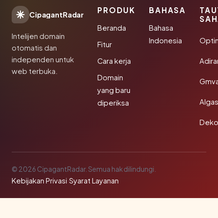
PRODUK
BAHASA
TAU
CipagantRadar
SAH
Beranda
Bahasa
Intelijen domain
Indonesia
Opti
Fitur
otomatis dan
independen untuk
Cara kerja
Adir
web terbuka.
Domain
Gmva
yang baru
Algas
diperiksa
Deko
© 2026 CipagantRadar. Semua hak dilindungi.
Kebijakan Privasi
·
Syarat Layanan