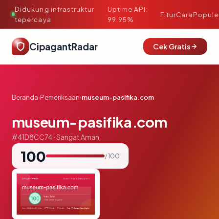
Didukung infrastruktur
Uptime API:
·
Fitur
Cara
Popule
tepercaya
99.95%
CipagantRadar
Cek Gratis
Beranda
›
Pemeriksaan
›
museum-pasifika.com
museum-pasifika.com
#41D8CC74 · Sangat Aman
100
/ 100