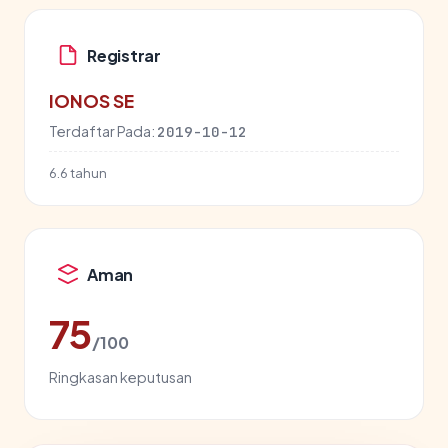
Registrar
IONOS SE
Terdaftar Pada:
2019-10-12
6.6 tahun
Aman
75
/100
Ringkasan keputusan