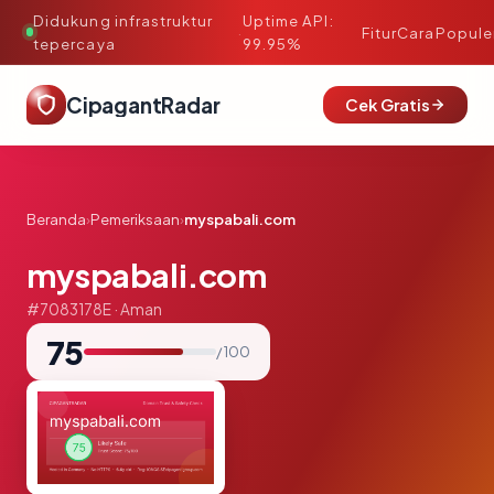
Didukung infrastruktur
Uptime API:
·
Fitur
Cara
Popule
tepercaya
99.95%
CipagantRadar
Cek Gratis
Beranda
›
Pemeriksaan
›
myspabali.com
myspabali.com
#7083178E · Aman
75
/ 100