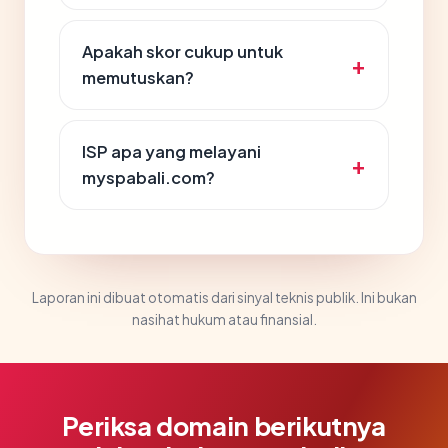
Apakah skor cukup untuk
memutuskan?
ISP apa yang melayani
myspabali.com?
Laporan ini dibuat otomatis dari sinyal teknis publik. Ini bukan
nasihat hukum atau finansial.
Periksa domain berikutnya