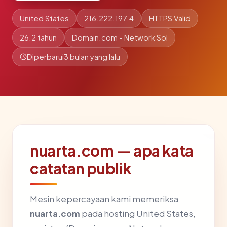
United States
216.222.197.4
HTTPS Valid
26.2 tahun
Domain.com - Network Sol
Diperbarui
3 bulan yang lalu
nuarta.com — apa kata
catatan publik
Mesin kepercayaan kami memeriksa
nuarta.com
pada hosting United States,