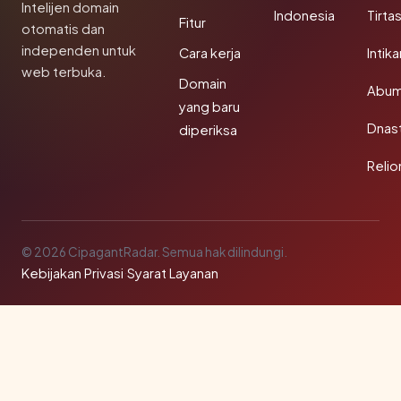
Intelijen domain
Indonesia
Tirta
Fitur
otomatis dan
independen untuk
Cara kerja
Intik
web terbuka.
Domain
Abum
yang baru
Dnast
diperiksa
Reli
© 2026 CipagantRadar. Semua hak dilindungi.
Kebijakan Privasi
·
Syarat Layanan