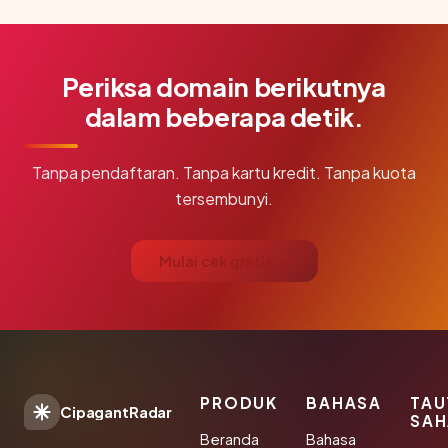
Periksa domain berikutnya
dalam beberapa detik.
Tanpa pendaftaran. Tanpa kartu kredit. Tanpa kuota
tersembunyi.
Mulai cek gratis →
PRODUK
BAHASA
TAU
CipagantRadar
SAH
Beranda
Bahasa