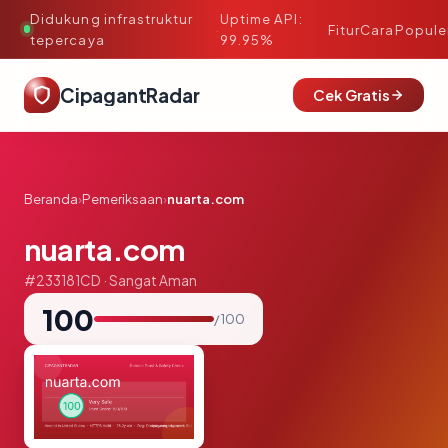
Didukung infrastruktur
Uptime API:
·
Fitur
Cara
Popule
tepercaya
99.95%
CipagantRadar
Cek Gratis
Beranda
›
Pemeriksaan
›
nuarta.com
nuarta.com
#233181CD · Sangat Aman
100
/ 100