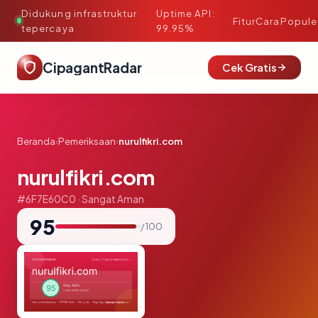
Didukung infrastruktur
Uptime API:
·
Fitur
Cara
Popule
tepercaya
99.95%
CipagantRadar
Cek Gratis
Beranda
›
Pemeriksaan
›
nurulfikri.com
nurulfikri.com
#6F7E60C0 · Sangat Aman
95
/ 100