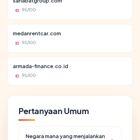
sahabatgroup.com
95/100
ID
medanrentcar.com
95/100
ID
armada-finance.co.id
95/100
ID
Pertanyaan Umum
Negara mana yang menjalankan