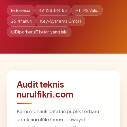
Indonesia
49.128.184.83
HTTPS Valid
26.4 tahun
Key-Systems GmbH
Diperbarui
3 bulan yang lalu
Audit teknis
nurulfikri.com
Kami menarik catatan publik terbaru
untuk
nurulfikri.com
— riwayat