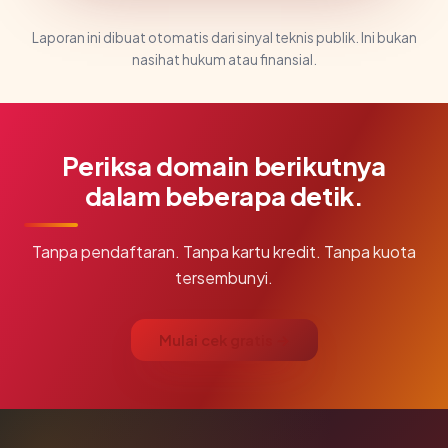
Laporan ini dibuat otomatis dari sinyal teknis publik. Ini bukan
nasihat hukum atau finansial.
Periksa domain berikutnya
dalam beberapa detik.
Tanpa pendaftaran. Tanpa kartu kredit. Tanpa kuota
tersembunyi.
Mulai cek gratis →