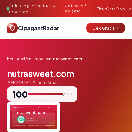
Didukung infrastruktur
Uptime API:
·
Fitur
Cara
Popule
tepercaya
99.95%
CipagantRadar
Cek Gratis
Beranda
›
Pemeriksaan
›
nutrasweet.com
nutrasweet.com
#FB94B3E7 · Sangat Aman
100
/ 100