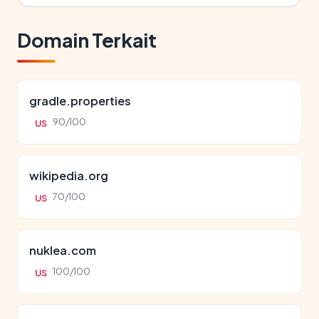
Domain Terkait
gradle.properties
90/100
US
wikipedia.org
70/100
US
nuklea.com
100/100
US