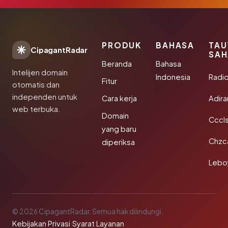
PRODUK
BAHASA
TAU
CipagantRadar
SAH
Beranda
Bahasa
Intelijen domain
Indonesia
Radi
Fitur
otomatis dan
independen untuk
Cara kerja
Adir
web terbuka.
Domain
Cccls
yang baru
Chzc
diperiksa
Lebo
© 2026 CipagantRadar. Semua hak dilindungi.
Kebijakan Privasi
·
Syarat Layanan