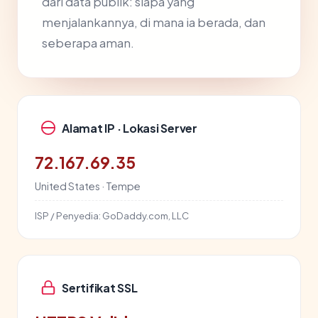
dari data publik: siapa yang
menjalankannya, di mana ia berada, dan
seberapa aman.
Alamat IP · Lokasi Server
72.167.69.35
United States · Tempe
ISP / Penyedia:
GoDaddy.com, LLC
Sertifikat SSL