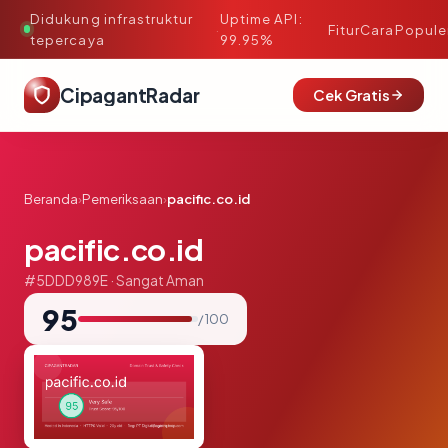
Didukung infrastruktur
Uptime API:
·
Fitur
Cara
Popule
tepercaya
99.95%
CipagantRadar
Cek Gratis
Beranda
›
Pemeriksaan
›
pacific.co.id
pacific.co.id
#5DDD989E · Sangat Aman
95
/ 100