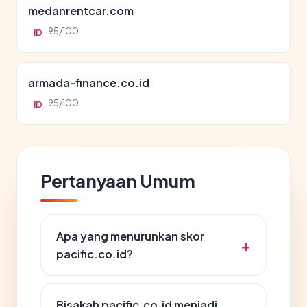
medanrentcar.com
95/100
ID
armada-finance.co.id
95/100
ID
Pertanyaan Umum
Apa yang menurunkan skor
pacific.co.id?
Bisakah pacific.co.id menjadi