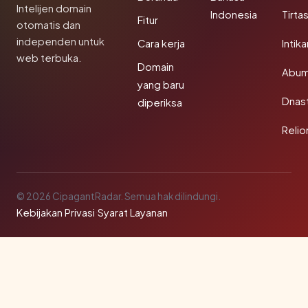
Intelijen domain
Indonesia
Tirta
Fitur
otomatis dan
independen untuk
Cara kerja
Intik
web terbuka.
Domain
Abum
yang baru
Dnast
diperiksa
Reli
© 2026 CipagantRadar. Semua hak dilindungi.
Kebijakan Privasi
·
Syarat Layanan