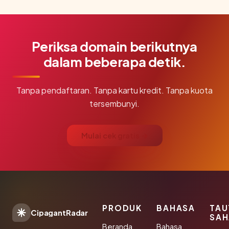
Periksa domain berikutnya
dalam beberapa detik.
Tanpa pendaftaran. Tanpa kartu kredit. Tanpa kuota
tersembunyi.
Mulai cek gratis →
PRODUK
BAHASA
TAU
CipagantRadar
SAH
Beranda
Bahasa