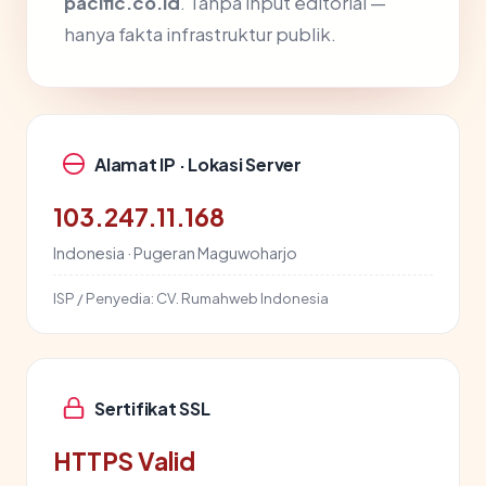
pacific.co.id
. Tanpa input editorial —
hanya fakta infrastruktur publik.
Alamat IP · Lokasi Server
103.247.11.168
Indonesia · Pugeran Maguwoharjo
ISP / Penyedia:
CV. Rumahweb Indonesia
Sertifikat SSL
HTTPS Valid