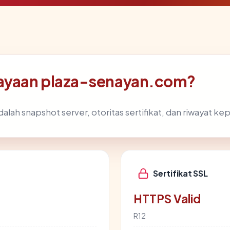
ayaan plaza-senayan.com?
dalah snapshot server, otoritas sertifikat, dan riwayat ke
Sertifikat SSL
HTTPS Valid
R12