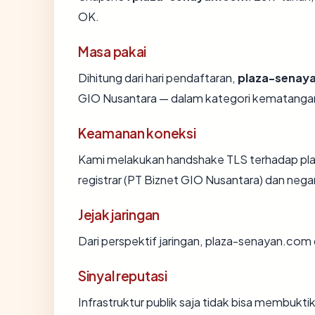
OK.
Masa pakai
Dihitung dari hari pendaftaran,
plaza-senay
GIO Nusantara — dalam kategori kematanga
Keamanan koneksi
Kami melakukan handshake TLS terhadap p
registrar (PT Biznet GIO Nusantara) dan nega
Jejak jaringan
Dari perspektif jaringan, plaza-senayan.co
Sinyal reputasi
Infrastruktur publik saja tidak bisa membukt