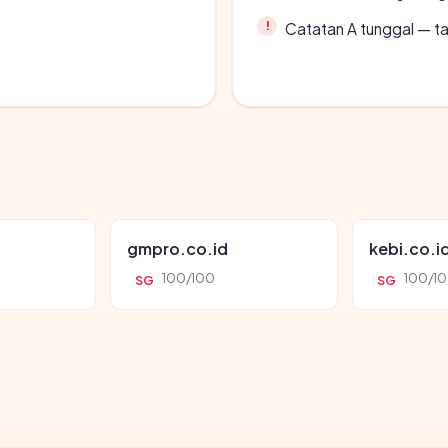
Catatan A tunggal — ta
gmpro.co.id
kebi.co.i
100/100
100/1
SG
SG