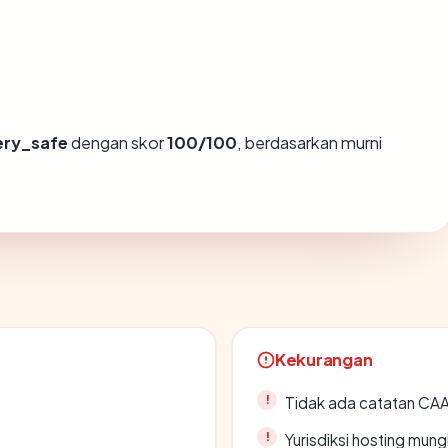
ery_safe
dengan skor
100/100
, berdasarkan murni
Kekurangan
Tidak ada catatan CA
Yurisdiksi hosting mun