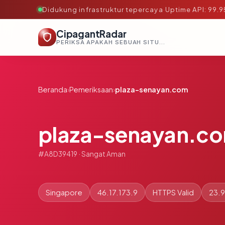
Didukung infrastruktur tepercaya
·
Uptime API: 99.
CipagantRadar
PERIKSA APAKAH SEBUAH SITUS AMAN, TEPERCAYA, DAN TERVERIFIKASI DALAM HITUNGAN DETIK.
Beranda
›
Pemeriksaan
›
plaza-senayan.com
plaza-senayan.c
#A8D39419 · Sangat Aman
Singapore
46.17.173.9
HTTPS Valid
23.9