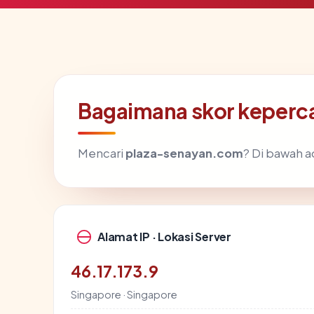
Bagaimana skor keperc
Mencari
plaza-senayan.com
? Di bawah a
Alamat IP · Lokasi Server
46.17.173.9
Singapore · Singapore