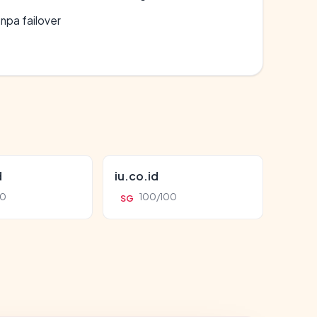
npa failover
d
iu.co.id
00
100/100
SG