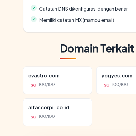
Catatan DNS dikonfigurasi dengan benar
Memiliki catatan MX (mampu email)
Domain Terkait
cvastro.com
yogyes.com
100/100
100/100
SG
SG
alfascorpii.co.id
100/100
SG