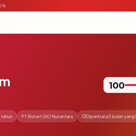
95%
om
100
 tahun
PT Biznet GIO Nusantara
Diperbarui
3 bulan yang 