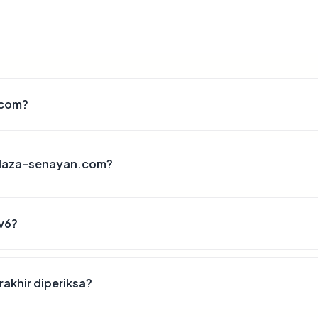
.com?
plaza-senayan.com?
v6?
akhir diperiksa?