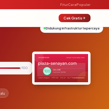
Fitur
Cara
Populer
Cek Gratis
Didukung infrastruktur tepercaya
/ 100
lalu