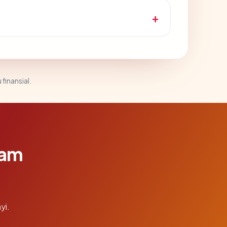
 finansial.
lam
yi.